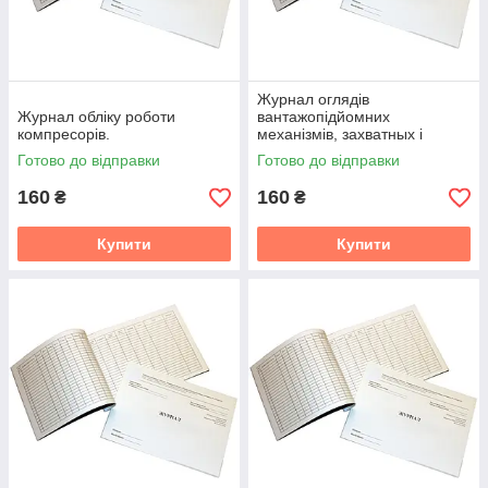
Журнал оглядів
Журнал обліку роботи
вантажопідйомних
компресорів.
механізмів, захватных і
чалочных пристосувань,
Готово до відправки
Готово до відправки
тросів, стропів
160
160
₴
₴
Купити
Купити