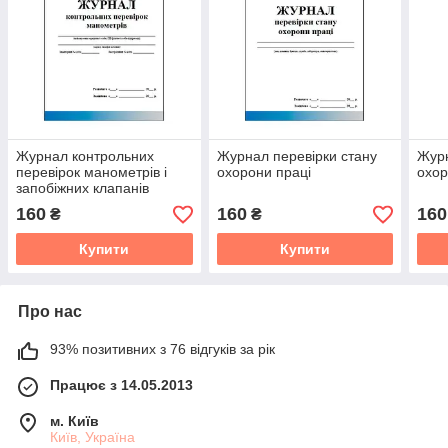
Журнал контрольних
Журнал перевірки стану
Журн
перевірок манометрів і
охорони праці
охор
запобіжних клапанів
160
160
160
₴
₴
Купити
Купити
Про нас
93% позитивних з 76 відгуків за рік
Працює з 14.05.2013
м. Київ
Київ, Україна