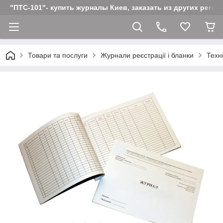
"ПТС-101"- купить журналы Киев, заказать из других реги
Товари та послуги
Журнали реєстрації і бланки
Техн