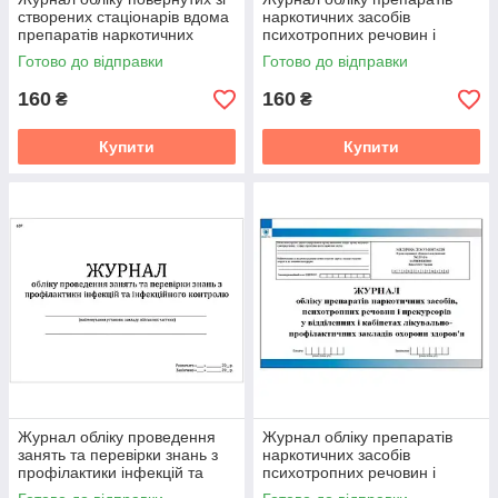
створених стаціонарів вдома
наркотичних засобів
препаратів наркотичних
психотропних речовин і
засобів психотропних
прекурсорів на постах
Готово до відправки
Готово до відправки
речовин і
відділень лікувально
160
160
₴
₴
Купити
Купити
Журнал обліку проведення
Журнал обліку препаратів
занять та перевірки знань з
наркотичних засобів
профілактики інфекцій та
психотропних речовин і
інфекційного контролю (для
прекурсорів у лікувально