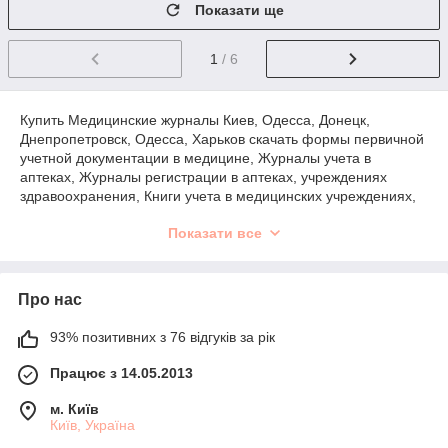
Показати ще
1
/ 6
Купить Медицинские журналы Киев, Одесса, Донецк,
Днепропетровск, Одесса, Харьков скачать формы первичной
учетной документации в медицине, Журналы учета в
аптеках, Журналы регистрации в аптеках, учреждениях
здравоохранения, Книги учета в медицинских учреждениях,
медицинская документация в аптеках, больницах,
Показати все
поликлиниках, медицинские бланки Украины, медицинская
документация формы, медицинская документация форма
первичной учетной документации, Стоматологические
журналы, Журналы стоматолога, Журналы для
Про нас
стоматологического кабинета, Журналы для
стоматологической клиники, Журналы учета стоматолога,
93% позитивних з 76 відгуків за рік
Журнали реєстрації стоматолога, Журнали обліку
стоматологія, Журнали реєстрації стоматологія, Журнали
Працює з 14.05.2013
обліку гінеколога, Журнали реєстрації гінеколога, Журнали
реєстрації гінекологія, Журнали гінеколога, Гінекологічні
м. Київ
журнали , медичні форми обліку стоматологія, медичні
Київ, Україна
форми обліку гінекологія