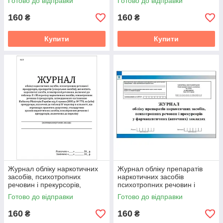
Готово до відправки
Готово до відправки
військових частин)( (607)
профілактичних
160
160
₴
₴
Купити
Купити
Журнал обліку наркотичних
Журнал обліку препаратів
засобів, психотропних
наркотичних засобів
речовин і прекурсорів,
психотропних речовин і
препаратів (лікарських
прекурсорів у
Готово до відправки
Готово до відправки
засобів), які містять наркот
фармацевтичних закладах
(613)
160
160
₴
₴