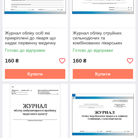
Журнал обліку осіб які
Журнал обліку отруйних
прикріплені до лікаря що
сильнодіочих та
надає первинну медичну
комбінованих лікарських
допомогу
засобів що підлягають
Готово до відправки
Готово до відправки
предметно кількісному
160
160
₴
₴
Купити
Купити