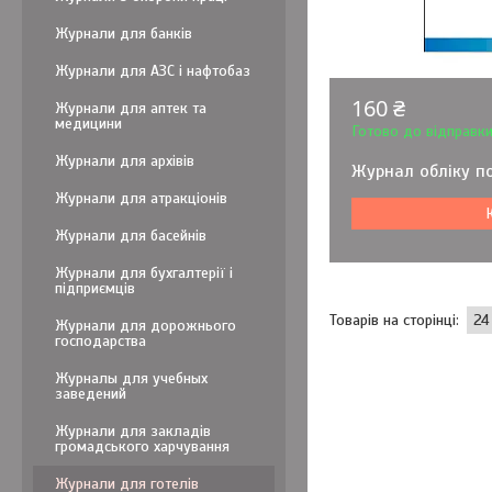
Журнали для банків
Журнали для АЗС і нафтобаз
160 ₴
Журнали для аптек та
медицини
Готово до відправк
Журнали для архівів
Журнал обліку по
Журнали для атракціонів
Журнали для басейнів
Журнали для бухгалтерії і
підприємців
Журнали для дорожнього
господарства
Журналы для учебных
заведений
Журнали для закладів
громадського харчування
Журнали для готелів