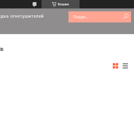
Кошик
ядка огнетушителей
ів