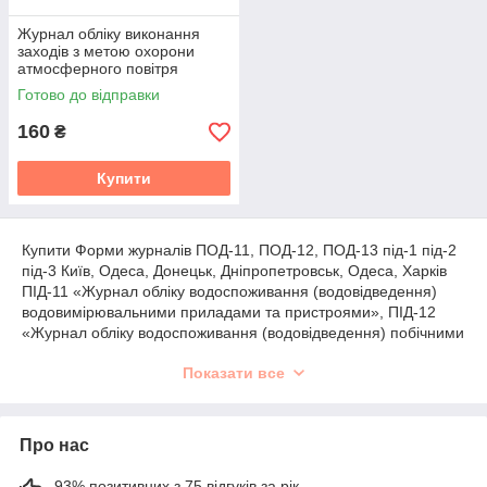
Журнал обліку виконання
заходів з метою охорони
атмосферного повітря
Готово до відправки
160
₴
Купити
Купити Форми журналів ПОД-11, ПОД-12, ПОД-13 під-1 під-2
під-3 Київ, Одеса, Донецьк, Дніпропетровськ, Одеса, Харків
ПІД-11 «Журнал обліку водоспоживання (водовідведення)
водовимірювальними приладами та пристроями», ПІД-12
«Журнал обліку водоспоживання (водовідведення) побічними
методами», ПІД-13 «Журнал обліку якості зворотних вод, що
Показати все
скидаються
Про нас
93% позитивних з 75 відгуків за рік