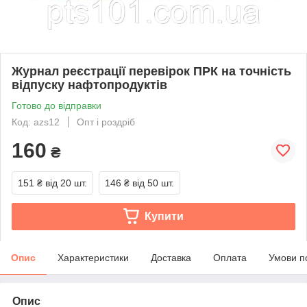
Журнал реєстрації перевірок ПРК на точність
відпуску нафтопродуктів
Готово до відправки
Код: azs12
Опт і роздріб
160
₴
151 ₴
від 20 шт.
146 ₴
від 50 шт.
Купити
Опис
Характеристики
Доставка
Оплата
Умови п
Опис