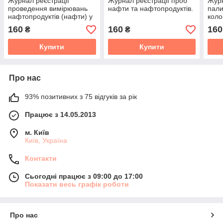
Журнал реєстрації
Журнал реєстрації проб
Журн
проведення вимірювань
нафти та нафтопродуктів.
пали
нафтопродуктів (нафти) у
коло
резервуарах. Форма №7-
відп
160
160
160
₴
₴
НП.
Купити
Купити
Про нас
93% позитивних з 75 відгуків за рік
Працює з 14.05.2013
м. Київ
Київ, Україна
Контакти
Сьогодні працює з 09:00 до 17:00
Показати весь графік роботи
Про нас