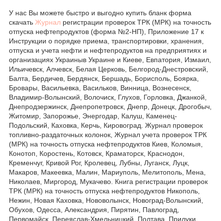
У нас Вы можете быстро и выгодно купить бланк форма
скачать
Журнал
регистрации проверок ТРК (МРК) на точность
отпуска нефтепродуктов (форма №2-НП), Приложение 17 к
Инструкции о порядке приема, транспортировки, хранения,
отпуска и учета нефти и нефтепродуктов на предприятиях и
организациях Украиныв Украине и Киеве, Евпатория, Измаил,
Ильичевск, Алчевск, Белая Церковь, Белгород-Днестровский,
Балта, Бердичев, Бердянск, Бершадь, Борисполь, Боярка,
Бровары, Васильевка, Васильков, Винница, Вознесенск,
Владимир-Волынский, Волочиск, Глухов, Горловка, Джанкой,
Днепродзержинск, Днепропетровск, Днепр, Донецк, Дрогобыч,
Житомир, Запорожье, Энергодар, Калуш, Каменец-
Подольский, Каховка, Керчь, Кировоград. Журнал проверок
топливно-раздаточных колонок, Журнал учета проверок ТРК
(МРК) на точность отпуска нефтепродуктов Киев, Коломыя,
Конотоп, Коростень, Котовск, Краматорск, Краснодон,
Кременчуг, Кривой Рог, Кролевец, Лубны, Луганск, Луцк,
Макаров, Макеевка, Малин, Мариуполь, Мелитополь, Мена,
Николаев, Миргород, Мукачево. Книга регистрации проверок
ТРК (МРК) на точность отпуска нефтепродуктов Никополь,
Нежин, Новая Каховка, Нововолынск, Новоград-Волынский,
Обухов, Одесса, Александрия, Пирятин, Павлоград,
Первомайск, Переяслав-Хмельницкий, Полтава, Прилуки,