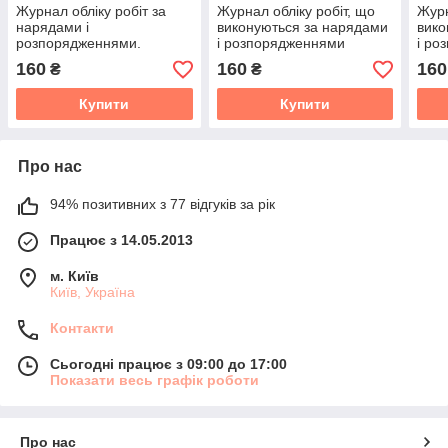
Журнал обліку робіт за
Журнал обліку робіт, що
Журн
нарядами і
виконуються за нарядами
вико
розпорядженнями.
і розпорядженнями
і ро
Додаток 5 до Правил
(Роботи на висоті)
(Роб
160
160
160
₴
₴
безпечної експлуатації
(вер
електроустановок
Купити
Купити
споживачів
Про нас
94% позитивних з 77 відгуків за рік
Працює з 14.05.2013
м. Київ
Київ, Україна
Контакти
Сьогодні працює з 09:00 до 17:00
Показати весь графік роботи
Про нас