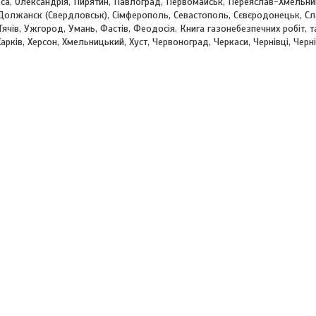
еса, Олександрія, Пирятин, Павлоград, Первомайськ, Переяслав-Хмельниц
 Должанск (Свердловськ), Сімферополь, Севастополь, Сєвєродонецьк, Слав
 Тячів, Ужгород, Умань, Фастів, Феодосія. Книга газонебезпечних робіт, 
арків, Херсон, Хмельницький, Хуст, Червоноград, Черкаси, Чернівці, Чер