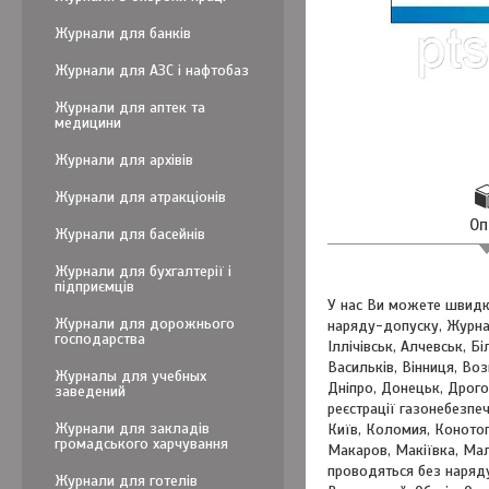
Журнали для банків
Журнали для АЗС і нафтобаз
Журнали для аптек та
медицини
Журнали для архівів
Журнали для атракціонів
Оп
Журнали для басейнів
Журнали для бухгалтерії і
підприємців
У нас Ви можете швидк
Журнали для дорожнього
наряду-допуску, Журнал
господарства
Іллічівськ, Алчевськ, Б
Васильків, Вінниця, Во
Журналы для учебных
Дніпро, Донецьк, Дрого
заведений
реєстрації газонебезпе
Журнали для закладів
Київ, Коломия, Конотоп
громадського харчування
Макаров, Макіївка, Мал
проводяться без наряду
Журнали для готелів