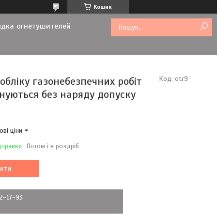
Кошик
ядка огнетушителей
обліку газонебезпечних робіт
Код:
otr9
нуються без наряду допуску
ові ціни
дправки
Оптом і в роздріб
ити
72-17-93