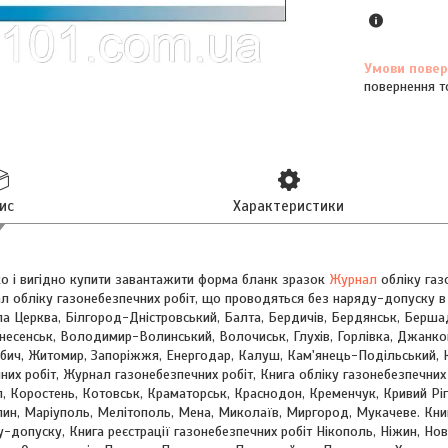
повернення т
ис
Характеристики
о і вигідно купити завантажити форма бланк зразок
Журнал
обліку газ
 обліку газонебезпечних робіт, що проводяться без наряду-допуску в Ук
іла Церква, Білгород-Дністровський, Балта, Бердичів, Бердянськ, Берша
знесенськ, Володимир-Волинський, Волочиськ, Глухів, Горлівка, Джанко
бич, Житомир, Запоріжжя, Енергодар, Калуш, Кам'янець-Подільський, 
чних робіт, Журнал газонебезпечних робіт, Книга обліку газонебезпечних
, Коростень, Котовськ, Краматорськ, Краснодон, Кременчук, Кривий Ріг,
ин, Маріуполь, Мелітополь, Мена, Миколаїв, Миргород, Мукачеве. Книг
-допуску, Книга реєстрації газонебезпечних робіт Нікополь, Ніжин, Н