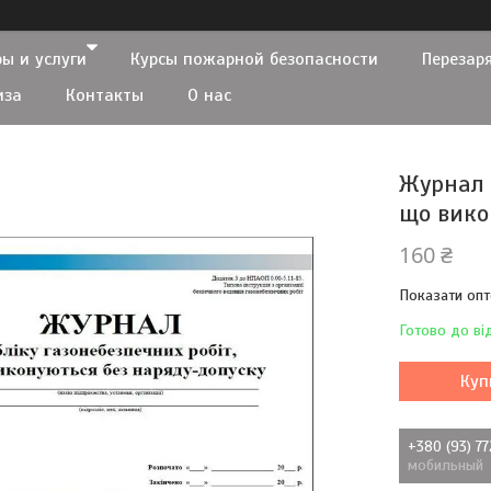
ы и услуги
Курсы пожарной безопасности
Перезар
иза
Контакты
О нас
Журнал 
що вико
160 ₴
Показати опт
Готово до ві
Куп
+380 (93) 7
мобильный