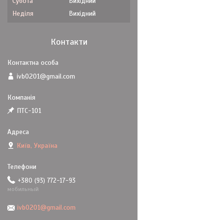
Субота
Вихідний
Неділя
Вихідний
Контакти
ivb0201@gmail.com
ПТС-101
Київ, Україна
+380 (93) 772-17-93
мобильный
ivb0201@gmail.com