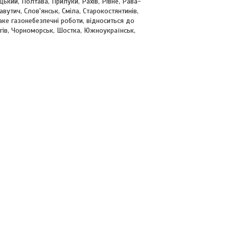
ький, Полтава, Прилуки, Рахів, Рівне, Рава-
утич, Слов'янськ, Сміла, Старокостянтинів,
таке газонебезпечні роботи, відноситься до
нігів, Чорноморськ, Шостка, Южноукраїнськ,