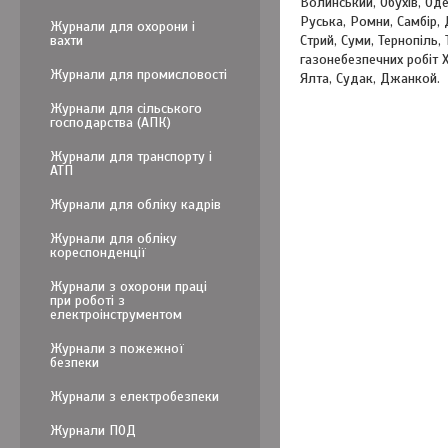
Волинський, Обухів, Од
Руська, Ромни, Самбір,
Журнали для охорони і
вахти
Стрий, Суми, Тернопіль,
газонебезпечних робіт Х
Журнали для промисловості
Ялта, Судак, Джанкой.
Журнали для сільського
господарства (АПК)
Журнали для транспорту і
АТП
Журнали для обліку кадрів
Журнали для обліку
кореспонденції
Журнали з охорони праці
при роботі з
електроінструментом
Журнали з пожежної
безпеки
Журнали з електробезпеки
Журнали ПОД