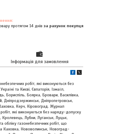
овару протягом 14 днів
за рахунок покупця
Інформація для замовлення
онебезпечних робіт, які виконуються без
раїні та Києві, Євпаторія, Ізмаїл,
дь, Бориспіль, Боярка, Бровари, Василівка,
й, Дніпродзержинськ, Дніпропетровськ,
Каховка, Керч, Кіровоград. Журнал
 робіт, які виконуються без наряду-допуску
 Кролевець, Лубни, Луганськ, Луцьк,
а обліку газонебезпечних робіт, що
ова Каховка, Нововолинськ, Новоград-