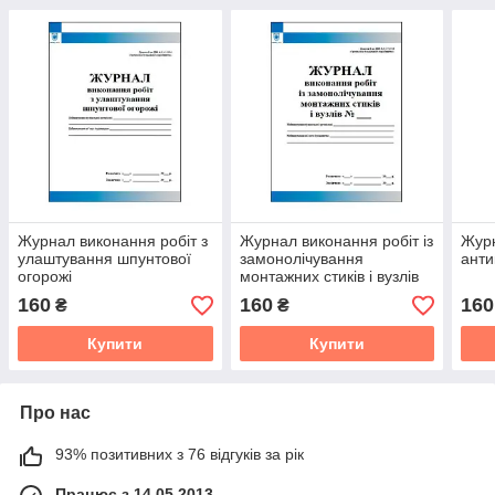
Журнал виконання робіт з
Журнал виконання робіт із
Жур
улаштування шпунтової
замонолічування
анти
огорожі
монтажних стиків і вузлів
160
160
160
₴
₴
Купити
Купити
Про нас
93% позитивних з 76 відгуків за рік
Працює з 14.05.2013