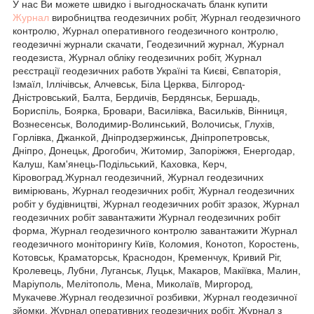
У нас Ви можете швидко і выгодноскачать бланк купити
Журнал
виробництва геодезичних робіт, Журнал геодезичного
контролю, Журнал оперативного геодезичного контролю,
геодезичні журнали скачати, Геодезичний журнал, Журнал
геодезиста, Журнал обліку геодезичних робіт, Журнал
реєстрації геодезичних работв Україні та Києві, Євпаторія,
Ізмаїл, Іллічівськ, Алчевськ, Біла Церква, Білгород-
Дністровський, Балта, Бердичів, Бердянськ, Бершадь,
Бориспіль, Боярка, Бровари, Василівка, Васильків, Вінниця,
Вознесенськ, Володимир-Волинський, Волочиськ, Глухів,
Горлівка, Джанкой, Дніпродзержинськ, Дніпропетровськ,
Дніпро, Донецьк, Дрогобич, Житомир, Запоріжжя, Енергодар,
Калуш, Кам'янець-Подільський, Каховка, Керч,
Кіровоград.Журнал геодезичний, Журнал геодезичних
вимірювань, Журнал геодезичних робіт, Журнал геодезичних
робіт у будівництві, Журнал геодезичних робіт зразок, Журнал
геодезичних робіт завантажити Журнал геодезичних робіт
форма, Журнал геодезичного контролю завантажити Журнал
геодезичного моніторингу Київ, Коломия, Конотоп, Коростень,
Котовськ, Краматорськ, Краснодон, Кременчук, Кривий Ріг,
Кролевець, Лубни, Луганськ, Луцьк, Макаров, Макіївка, Малин,
Маріуполь, Мелітополь, Мена, Миколаїв, Миргород,
Мукачеве.Журнал геодезичної розбивки, Журнал геодезичної
зйомки, Журнал оперативних геодезичних робіт, Журнал з