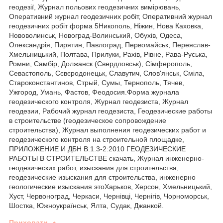
геодезії, Журнал польових геодезичних вимірювань,
Оперативний журнал геодезичних робіт, Оперативний журнал
геодезичних робіт форма 5Никополь, Ніжин, Нова Каховка,
Нововолинськ, Новоград-Волинський, Обухів, Одеса,
Олександрія, Пирятин, Павлоград, Первомайськ, Переяслав-
Хмельницький, Полтава, Прилуки, Рахів, Рівне, Рава-Руська,
Ромни, Самбір, Должанск (Свердловськ), Сімферополь,
Севастополь, Сєвєродонецьк, Славутич, Слов'янськ, Сміла,
Староконстантинов, Стрый, Сумы, Тернополь, Тячев,
Ужгород, Умань, Фастов, Феодосия.Форма журнала
геодезического контроля, Журнал геодезиста, Журнал
геодезии, Рабочий журнал геодезиста, Геодезические работы
в строительстве (геодезическое сопровождение
строительства), Журнал выполнения геодезических работ и
геодезического контроля на строительной площадке,
ПРИЛОЖЕНИЕ И ДБН В.1.3-2:2010 ГЕОДЕЗИЧЕСКИЕ
РАБОТЫ В СТРОИТЕЛЬСТВЕ скачать, Журнал инженерно-
геодезических работ, изыскания для строительства,
геодезические изыскания для строительства, инженерно
геологические изыскания этоХарьков, Херсон, Хмельницький,
Хуст, Червоноград, Черкаси, Чернівці, Чернігів, Чорноморськ,
Шостка, Южноукраїнськ, Ялта, Судак, Джанкой.
Приховати