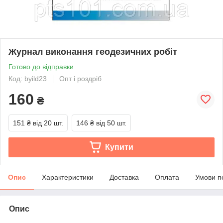
Журнал виконання геодезичних робіт
Готово до відправки
Код: byild23
Опт і роздріб
160
₴
151 ₴
від 20 шт.
146 ₴
від 50 шт.
Купити
Опис
Характеристики
Доставка
Оплата
Умови п
Опис