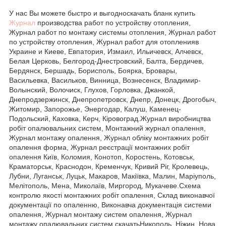
У нас Вы можете быстро и выгодноскачать бланк купить
Журнал
производства работ по устройству отопления,
Журнал работ по монтажу системы отопления, Журнал работ
по устройству отопления, Журнал работ для отопленияв
Украине и Киеве, Евпатория, Измаил, Ильичевск, Алчевск,
Белая Церковь, Белгород-Днестровский, Балта, Бердичев,
Бердянск, Бершадь, Борисполь, Боярка, Бровары,
Васильевка, Васильков, Винница, Вознесенск, Владимир-
Волынский, Волочиск, Глухов, Горловка, Джанкой,
Днепродзержинск, Днепропетровск, Днепр, Донецк, Дрогобыч,
Житомир, Запорожье, Энергодар, Калуш, Каменец-
Подольский, Каховка, Керч, Кіровоград.Журнал виробництва
робіт опалювальних систем, Монтажний журнал опалення,
Журнал монтажу опалення, Журнал обліку монтажних робіт
опалення форма, Журнал реєстрації монтажних робіт
опалення Київ, Коломия, Конотоп, Коростень, Котовськ,
Краматорськ, Краснодон, Кременчук, Кривий Ріг, Кролевець,
Лубни, Луганськ, Луцьк, Макаров, Макіївка, Малин, Маріуполь,
Мелітополь, Мена, Миколаїв, Миргород, Мукачеве.Схема
контролю якості монтажних робіт опалення, Склад виконавчої
документації по опаленню, Виконавча документація системи
опалення, Журнал монтажу систем опалення, Журнал
монтажу опалювальних систем скачатьНикополь, Ніжин, Нова