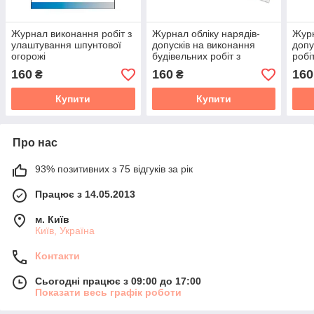
Журнал виконання робіт з
Журнал обліку нарядів-
Журн
улаштування шпунтової
допусків на виконання
допу
огорожі
будівельних робіт з
робі
підвищеною небезпекою.
неб
160
160
160
₴
₴
Додаток І до ДБН А. 3.2-
2:2009
Купити
Купити
Про нас
93% позитивних з 75 відгуків за рік
Працює з 14.05.2013
м. Київ
Київ, Україна
Контакти
Сьогодні працює з 09:00 до 17:00
Показати весь графік роботи