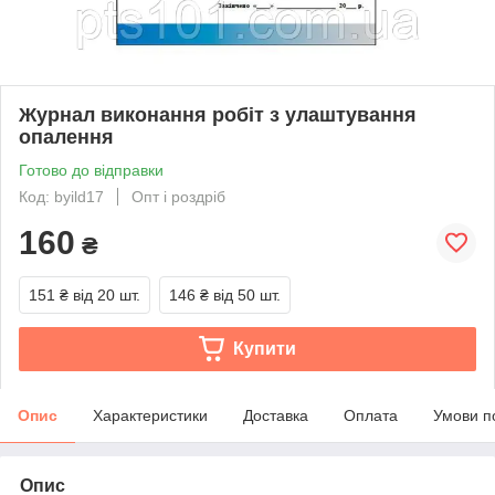
Журнал виконання робіт з улаштування
опалення
Готово до відправки
Код: byild17
Опт і роздріб
160
₴
151 ₴
від 20 шт.
146 ₴
від 50 шт.
Купити
Опис
Характеристики
Доставка
Оплата
Умови п
Опис