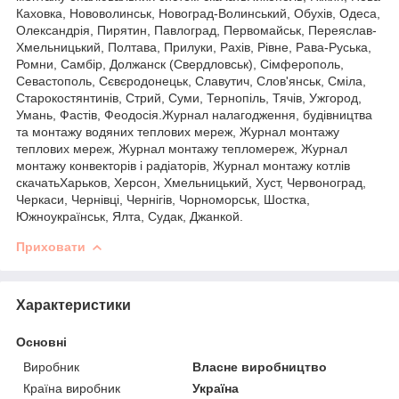
Каховка, Нововолинськ, Новоград-Волинський, Обухів, Одеса,
Олександрія, Пирятин, Павлоград, Первомайськ, Переяслав-
Хмельницький, Полтава, Прилуки, Рахів, Рівне, Рава-Руська,
Ромни, Самбір, Должанск (Свердловськ), Сімферополь,
Севастополь, Сєвєродонецьк, Славутич, Слов'янськ, Сміла,
Старокостянтинів, Стрий, Суми, Тернопіль, Тячів, Ужгород,
Умань, Фастів, Феодосія.Журнал налагодження, будівництва
та монтажу водяних теплових мереж, Журнал монтажу
теплових мереж, Журнал монтажу тепломереж, Журнал
монтажу конвекторів і радіаторів, Журнал монтажу котлів
скачатьХарьков, Херсон, Хмельницький, Хуст, Червоноград,
Черкаси, Чернівці, Чернігів, Чорноморськ, Шостка,
Южноукраїнськ, Ялта, Судак, Джанкой.
Приховати
Характеристики
Основні
Виробник
Власне виробництво
Країна виробник
Україна