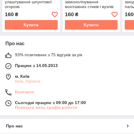
улаштування шпунтової
замонолічування
зану
огорожі
монтажних стиків і вузлів
пал
160
160
160
₴
₴
Купити
Купити
Про нас
93% позитивних з 75 відгуків за рік
Працює з 14.05.2013
м. Київ
Київ, Україна
Контакти
Сьогодні працює з 09:00 до 17:00
Показати весь графік роботи
Про нас