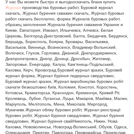
У нас Вы можете быстро и выгодноскачать бланк купить
Журнал
производства буровых работ, Буровой журнал
скачать, Журнал бурения скважин скачать, Журнал буровых
работ скачать бесплатно, форма Журнала буровых работ,
образец заполнения Журнала бурения скважинв Украине и
Киеве, Евпатория, Измаил, Ильичевск, Алчевск, Белая
Церковь, Белгород-Днестровский, Балта, Бердичев, Бердянск,
Бершадь, Борисполь, Боярка, Бровары, Васильевка,
Васильков, Винница, Вознесенск, Владимир-Волынский,
Волочиск, Глухов, Горловка, Джанкой, Днепродзержинск,
Днепропетровск, Днепр, Донецк, Дрогобыч, Житомир,
Запорожье, Енергодар, Калуш, Кам'янець-Подільський,
Каховка, Керч, Кіровоград.Буровий журнал зразок, Буровий
журнал форма, Журнал буріння лидерных свердловин,
Буровий журнал зразок, Журнал виробництва бурових робіт
скачати безкоштовно Київ, Коломия, Конотоп, Коростень,
Котовськ, Краматорськ, Краснодон, Кременчук, Кривий Ріг,
Кролевець, Лубни, Луганськ, Луцьк, Макаров, Макіївка, Малин,
Маріуполь, Мелітополь, Мена, Миколаїв, Миргород,
Мукачеве.Журнал обліку бурових робіт, Журнал реєстрації
бурових робіт, Журнал буріння свердловин, Журнал буріння
свердловин, Журнал буріння свайНикополь, Ніжин, Нова
Каховка, Нововолинськ, Новоград-Волинський, Обухів, Одеса,
Олександрія, Пирятин, Павлоград, Первомайськ, Переяслав-