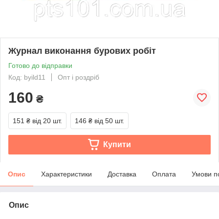
Журнал виконання бурових робіт
Готово до відправки
Код: byild11
Опт і роздріб
160
₴
151 ₴
від 20 шт.
146 ₴
від 50 шт.
Купити
Опис
Характеристики
Доставка
Оплата
Умови п
Опис