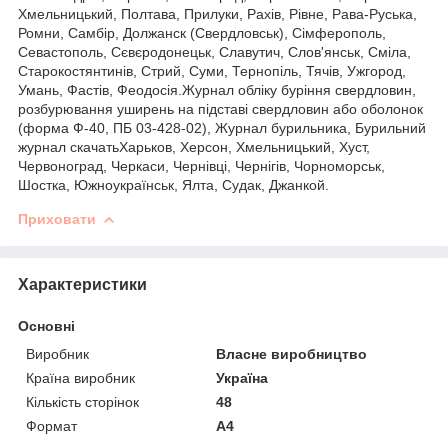
Хмельницький, Полтава, Прилуки, Рахів, Рівне, Рава-Руська,
Ромни, Самбір, Должанск (Свердловськ), Сімферополь,
Севастополь, Сєвєродонецьк, Славутич, Слов'янськ, Сміла,
Старокостянтинів, Стрий, Суми, Тернопіль, Тячів, Ужгород,
Умань, Фастів, Феодосія.Журнал обліку буріння свердловин,
розбурювання уширень на підставі свердловин або оболонок
(форма Ф-40, ПБ 03-428-02), Журнал бурильника, Бурильний
журнал скачатьХарьков, Херсон, Хмельницький, Хуст,
Червоноград, Черкаси, Чернівці, Чернігів, Чорноморськ,
Шостка, Южноукраїнськ, Ялта, Судак, Джанкой.
Приховати
Характеристики
Основні
Виробник
Власне виробництво
Країна виробник
Україна
Кількість сторінок
48
Формат
A4