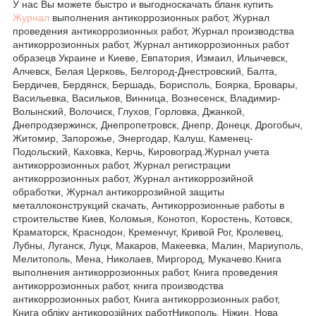
У нас Вы можете быстро и выгодноскачать бланк купить
Журнал
выполнения антикоррозионных работ, Журнал
проведения антикоррозионных работ, Журнал производства
антикоррозионных работ, Журнал антикоррозионных работ
образецв Украине и Киеве, Евпатория, Измаил, Ильичевск,
Алчевск, Белая Церковь, Белгород-Днестровский, Балта,
Бердичев, Бердянск, Бершадь, Борисполь, Боярка, Бровары,
Васильевка, Васильков, Винница, Вознесенск, Владимир-
Волынский, Волочиск, Глухов, Горловка, Джанкой,
Днепродзержинск, Днепропетровск, Днепр, Донецк, Дрогобыч,
Житомир, Запорожье, Энергодар, Калуш, Каменец-
Подольский, Каховка, Керчь, Кировоград.Журнал учета
антикоррозионных работ, Журнал регистрации
антикоррозионных работ, Журнал антикоррозийной
обработки, Журнал антикоррозийной защиты
металлоконструкций скачать, Антикоррозионные работы в
строительстве Киев, Коломыя, Конотоп, Коростень, Котовск,
Краматорск, Краснодон, Кременчуг, Кривой Рог, Кролевец,
Лубны, Луганск, Луцк, Макаров, Макеевка, Малин, Мариуполь,
Мелитополь, Мена, Николаев, Миргород, Мукачево.Книга
выполнения антикоррозионных работ, Книга проведения
антикоррозионных работ, книга производства
антикоррозионных работ, Книга антикоррозионных работ,
Книга обліку антикорозійних работНикополь, Ніжин, Нова