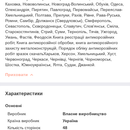
Каховка, Нововолинськ, Новоград-Волинський, Обухів, Одеса,
Олександрія, Пирятин, Павлоград, Первомайськ, Переяслав-
Хмельницький, Полтава, Прилуки, Рахів, Рівне, Рава-Руська,
Ромни, Самбір, Должанск (Свердловськ), Сімферополь,
Севастополь, Сєвєродонецьк, Славутич, Слов'янськ, Сміла,
Старокостянтинів, Стрий, Суми, Тернопіль, Тячів, Ужгород,
Умань, Фастів, Феодосія.Книга реєстрації антикорозійних
робіт, Книга антикорозійної обробки, книга антикорозійного
захисту металоконструкцій, Порядок обліку антикорозійних
робіт зразок скачатьХарьков, Херсон, Хмельницький, Хуст,
Червоноград, Черкаси, Чернівці, Чернігів, Чорноморськ,
Шостка, Южноукраїнськ, Ялта, Судак, Джанкой.
Приховати
Характеристики
Основні
Виробник
Власне виробництво
Країна виробник
Україна
Кількість сторінок
48