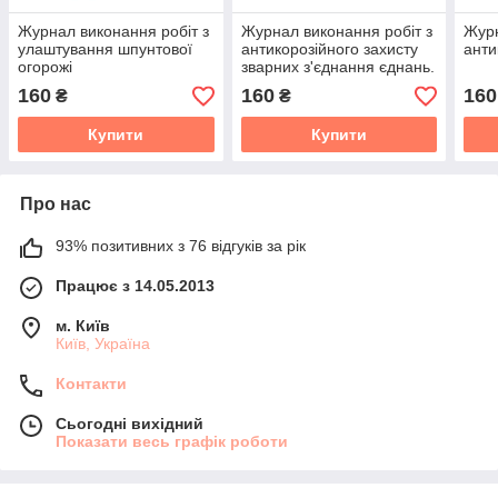
Журнал виконання робіт з
Журнал виконання робіт з
Жур
улаштування шпунтової
антикорозійного захисту
анти
огорожі
зварних з'єднання єднань.
160
160
160
₴
₴
Купити
Купити
Про нас
93% позитивних з 76 відгуків за рік
Працює з 14.05.2013
м. Київ
Київ, Україна
Контакти
Сьогодні вихідний
Показати весь графік роботи