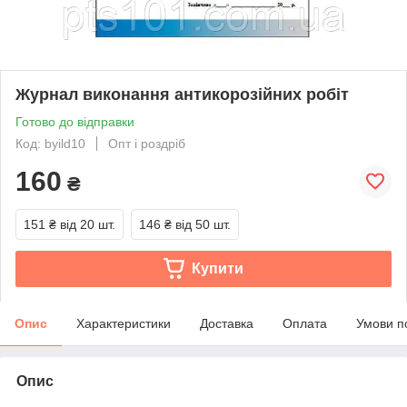
Журнал виконання антикорозійних робіт
Готово до відправки
Код: byild10
Опт і роздріб
160
₴
151 ₴
від 20 шт.
146 ₴
від 50 шт.
Купити
Опис
Характеристики
Доставка
Оплата
Умови п
Опис