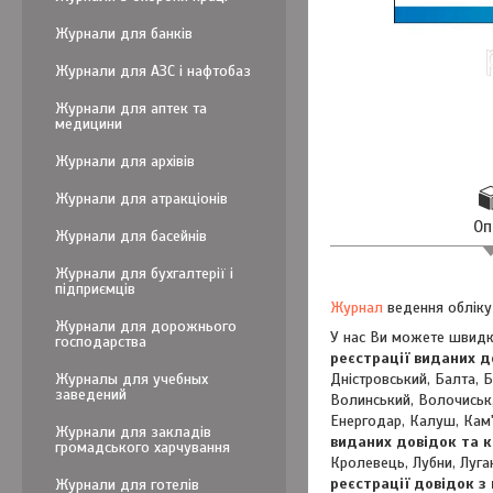
Журнали для банків
Журнали для АЗС і нафтобаз
Журнали для аптек та
медицини
Журнали для архівів
Журнали для атракціонів
Оп
Журнали для басейнів
Журнали для бухгалтерії і
підприємців
Журнал
ведення обліку 
Журнали для дорожнього
У нас Ви можете швидк
господарства
реєстрації виданих д
Журналы для учебных
Дністровський, Балта, 
заведений
Волинський, Волочиськ,
Енергодар, Калуш, Кам'
Журнали для закладів
виданих довідок та к
громадського харчування
Кролевець, Лубни, Луга
реєстрації довідок з
Журнали для готелів