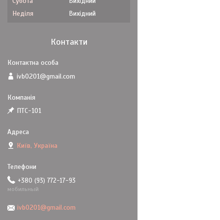
Субота
Вихідний
Неділя
Вихідний
Контакти
ivb0201@gmail.com
ПТС-101
Київ, Україна
+380 (93) 772-17-93
мобильный
ivb0201@gmail.com