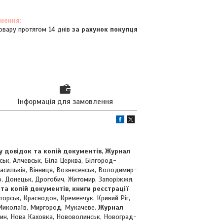
овару протягом 14 днів
за рахунок покупця
Інформація для замовлення
 довідок та копій документів, Журнал
івськ, Алчевськ, Біла Церква, Білгород-
Васильків, Вінниця, Вознесенськ, Володимир-
о, Донецьк, Дрогобич, Житомир, Запоріжжя,
 та копій документів, книги реєстрації
торськ, Краснодон, Кременчук, Кривий Ріг,
 Миколаїв, Миргород, Мукачеве.
Журнал
ин, Нова Каховка, Нововолинськ, Новоград-