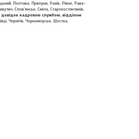
ький, Полтава, Прилуки, Рахів, Рівне, Рава-
утич, Слов'янськ, Сміла, Старокостянтинів,
 довідок кадровою службою, відділом
вці, Чернігів, Чорноморськ, Шостка,