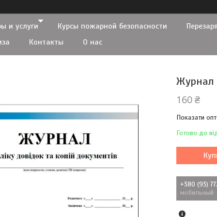
ы и услуги
Курсы пожарной безопасности
Перезар
иза
Контакты
О нас
Журнал 
160 ₴
Показати опт
Готово до ві
Куп
+380 (93) 7
мобильный