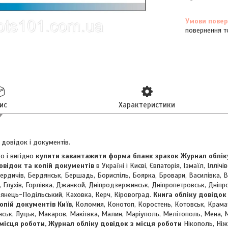
повернення т
ис
Характеристики
довідок і документів.
о і вигідно
купити завантажити форма бланк зразок Журнал обліку
овідок та копій документів
в Україні і Києві, Євпаторія, Ізмаїл, Ілліч
Бердичів, Бердянськ, Бершадь, Бориспіль, Боярка, Бровари, Василівка, 
 Глухів, Горлівка, Джанкой, Дніпродзержинськ, Дніпропетровськ, Дніпр
янець-Подільський, Каховка, Керч, Кіровоград.
Книга обліку довідок
опій документів Київ
, Коломия, Конотоп, Коростень, Котовськ, Крама
нськ, Луцьк, Макаров, Макіївка, Малин, Маріуполь, Мелітополь, Мена,
 місця роботи, Журнал обліку довідок з місця роботи
Нікополь, Ніж