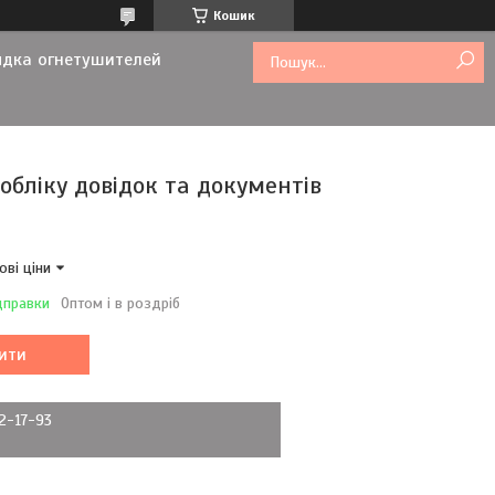
Кошик
ядка огнетушителей
обліку довідок та документів
ові ціни
дправки
Оптом і в роздріб
ити
72-17-93