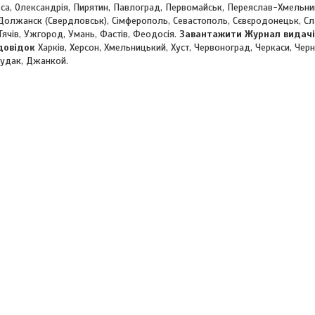
еса, Олександрія, Пирятин, Павлоград, Первомайськ, Переяслав-Хмельниц
 Должанск (Свердловськ), Сімферополь, Севастополь, Сєвєродонецьк, Слав
 Тячів, Ужгород, Умань, Фастів, Феодосія.
Завантажити Журнал видачі
 довідок
Харків, Херсон, Хмельницький, Хуст, Червоноград, Черкаси, Черні
Судак, Джанкой.