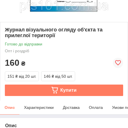
Журнал візуального огляду об'єкта та
прилеглої території
Готово до відправки
Опт і роздріб
160
₴
151 ₴
від 20 шт.
146 ₴
від 50 шт.
Купити
Опис
Характеристики
Доставка
Оплата
Умови п
Опис