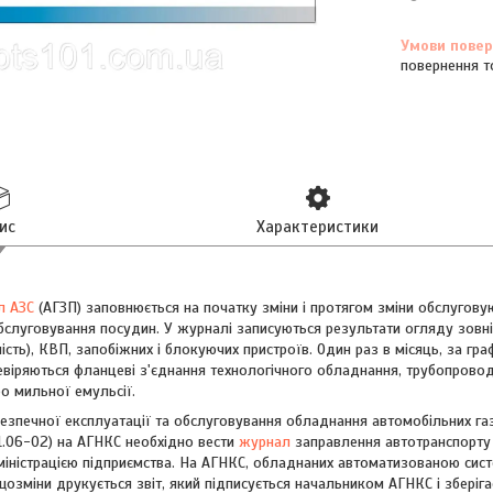
повернення т
ис
Характеристики
л АЗС
(АГЗП) заповнюється на початку зміни і протягом зміни обслугову
бслуговування посудин. У журналі записуються результати огляду зовніш
ність), КВП, запобіжних і блокуючих пристроїв. Один раз в місяць, за гр
евіряються фланцеві з'єднання технологічного обладнання, трубопроводі
о мильної емульсії.
 безпечної експлуатації та обслуговування обладнання автомобільних г
1.06-02) на АГНКС необхідно вести
журнал
заправлення автотранспорту 
іністрацією підприємства. На АГНКС, обладнаних автоматизованою сис
озміни друкується звіт, який підписується начальником АГНКС і зберіга