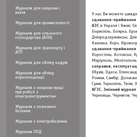
Журнали для охорони і
вахти
У нас Ви можете швидк
здавання-приймання з
Журнали для промисловості
АЗС
в Україні і Києві, 
Бориспіль, Боярка, Бро
Журнали для сільського
Дніпродзержинськ, Дні
господарства (АПК)
Каховка, Керч, Кіровог
Журнали для транспорту і
здавання-приймання з
АТП
Коростень, Котовськ, К
Маріуполь, Мелітополь
Журнали для обліку кадрів
заправки, експлуатац
Обухів, Одеса, Олексан
Журнали для обліку
кореспонденції
Ромни, Самбір, Должанс
Суми, Тернопіль, Тячів,
Журнали з охорони праці
АГЗС, Змінний журнал
при роботі з
Черновцы, Чернигов, Ч
електроінструментом
Журнали з пожежної
безпеки
Журнали з електробезпеки
Журнали ПОД