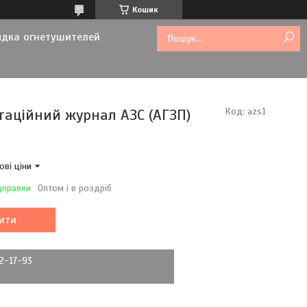
Кошик
ядка огнетушителей
таційний журнал АЗС (АГЗП)
Код:
azs1
ові ціни
дправки
Оптом і в роздріб
ити
72-17-93