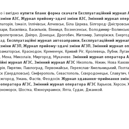
о і вигідно
купити бланк форма скачати Експлуатаційний журнал А
міни АЗС, Журнал прийому-здачі зміни АЗС, Змінний журнал опе
Євпаторія, Ізмаїл, Іллічівськ, Алчевськ, Біла Церква, Білгород-Дністровс
вари, Василівка, Васильків, Вінниця, Вознесенськ, Володимир-Волинськи
пропетровськ, Дніпро, Донецьк, Дрогобич, Житомир, Запоріжжя, Енерго
рад.
Експлуатаційні журнал автозаправки, Експлуатаційний журнал
міни АГЗП, Журнал прийому-здачі зміни АГЗП, Змінний журнал оп
раматорськ, Краснодон, Кременчук, Кривий Ріг, Кролевець, Лубни, Луган
, Мена, Миколаїв, Миргород, Мукачеве.
Змінний журнал оператора АГ
ійні журнал АГЗС, Змінний журнал АГЗС
Нікополь, Ніжин, Нова Кахов
дрія, Пирятин, Павлоград, Первомайськ, Переяслав-Хмельницький, Полтав
к (Свердловськ), Сімферополь, Севастополь, Сєвєродонецьк, Славутич, Сл
 Ужгород, Умань, Фастів, Феодосія.
Журнал здавання-приймання зміни
 оператора АГЗС, Змінний журнал оператора АГЗС
Харьков, Херсон, 
ерноморск, Шостка, Южноукраинск, Ялта, Судак, Джанкой.