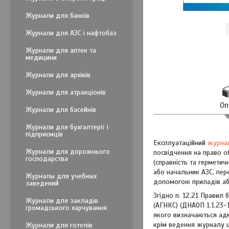
Журнали для банків
Журнали для АЗС і нафтобаз
Журнали для аптек та
медицини
Журнали для архівів
Журнали для атракціонів
Оп
Журнали для басейнів
Журнали для бухгалтерії і
підприємців
Експлуатаційний
журна
Журнали для дорожнього
посвідчення на право о
господарства
(справність та герметич
або начальник АЗС, пер
Журналы для учебных
допомогою приладів аб
заведений
Згідно п. 12.21 Правил
Журнали для закладів
(АГНКС) (ДНАОП 1.1.23-
громадського харчування
якого визначаються адм
крім ведення журналу щ
Журнали для готелів