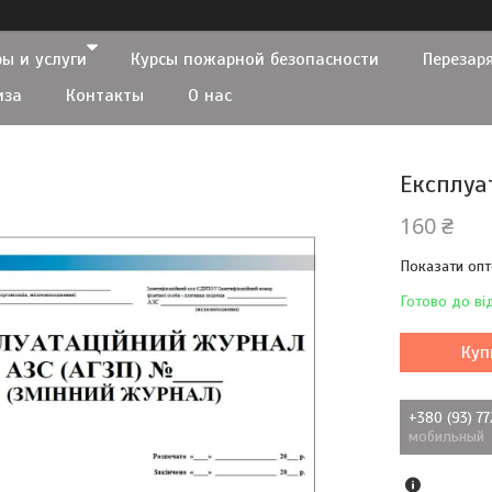
ы и услуги
Курсы пожарной безопасности
Перезар
иза
Контакты
О нас
Експлуа
160 ₴
Показати опт
Готово до ві
Куп
+380 (93) 7
мобильный