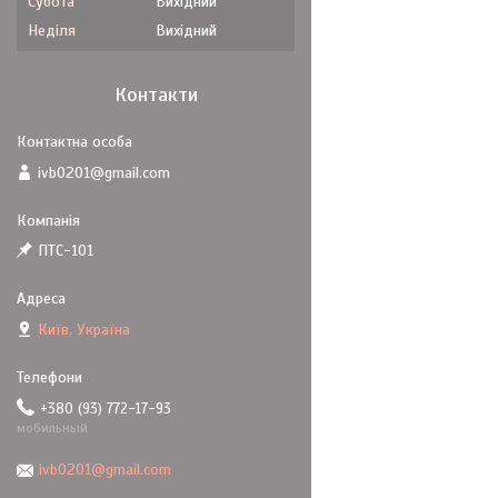
Субота
Вихідний
Неділя
Вихідний
Контакти
ivb0201@gmail.com
ПТС-101
Київ, Україна
+380 (93) 772-17-93
мобильный
ivb0201@gmail.com