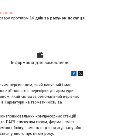
овару протягом 14 днів
за рахунок покупця
Інформація для замовлення
ючим персоналом, який навчений і має
ньої поверхні, перевірки дії арматури
афіком, який складає регіональний керівник
в і арматури на герметичність за
азонаповнювальних компресорних станцій
та ПАГЗ стиснутим газом, форма і зміст
темою обліку, замість ведення журналу або
ється у нього протягом року.