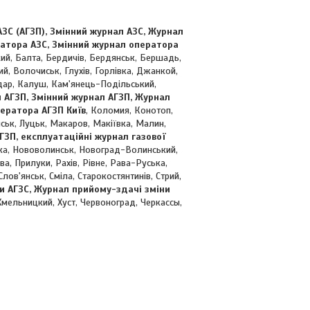
ЗС (АГЗП), Змінний журнал АЗС, Журнал
ратора АЗС, Змінний журнал оператора
ький, Балта, Бердичів, Бердянськ, Бершадь,
й, Волочиськ, Глухів, Горлівка, Джанкой,
дар, Калуш, Кам'янець-Подільський,
 АГЗП, Змінний журнал АГЗП, Журнал
ератора АГЗП Київ
, Коломия, Конотоп,
ськ, Луцьк, Макаров, Макіївка, Малин,
ЗП, експлуатаційні журнал газової
ка, Нововолинськ, Новоград-Волинський,
а, Прилуки, Рахів, Рівне, Рава-Руська,
ов'янськ, Сміла, Старокостянтинів, Стрий,
 АГЗС, Журнал прийому-здачі зміни
Хмельницкий, Хуст, Червоноград, Черкассы,