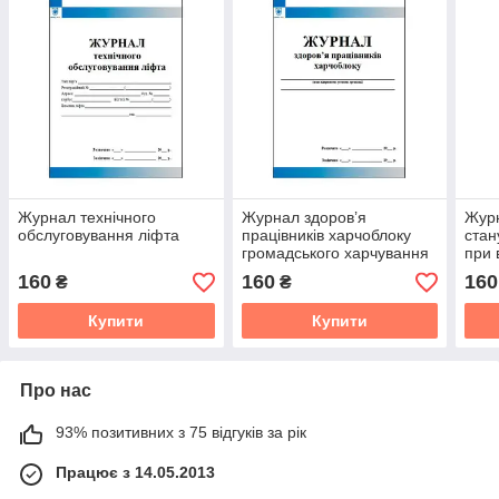
Журнал технічного
Журнал здоров’я
Журн
обслуговування ліфта
працівників харчоблоку
стан
громадського харчування
при 
пов
160
160
160
₴
₴
Купити
Купити
Про нас
93% позитивних з 75 відгуків за рік
Працює з 14.05.2013