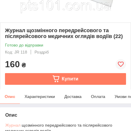
Журнал щозмінного передрейсового та
післярейсового медичних оглядів водіїв (22)
Готово до відправки
Код: JR 118
Роздріб
160
₴
Купити
Опис
Характеристики
Доставка
Оплата
Умови п
Опис
Журнал
щозмінного передрейсового та післярейсового
медичних оглядів водіїв