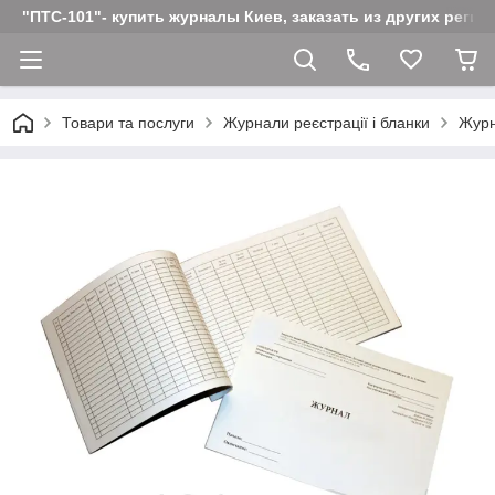
"ПТС-101"- купить журналы Киев, заказать из других реги
Товари та послуги
Журнали реєстрації і бланки
Журн