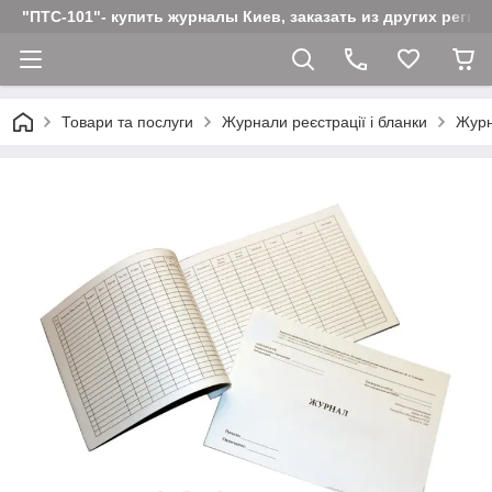
"ПТС-101"- купить журналы Киев, заказать из других реги
Товари та послуги
Журнали реєстрації і бланки
Журн