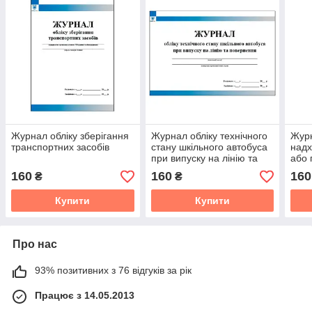
Журнал обліку зберігання
Журнал обліку технічного
Журн
транспортних засобів
стану шкільного автобуса
надх
при випуску на лінію та
або 
повернення
тран
160
160
160
₴
₴
Купити
Купити
Про нас
93% позитивних з 76 відгуків за рік
Працює з 14.05.2013