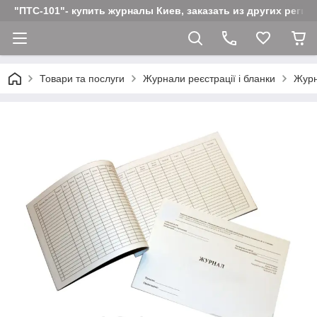
"ПТС-101"- купить журналы Киев, заказать из других реги
Товари та послуги
Журнали реєстрації і бланки
Журн