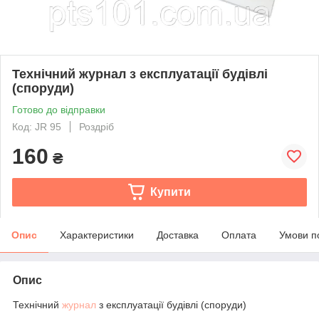
Технічний журнал з експлуатації будівлі
(споруди)
Готово до відправки
Код: JR 95
Роздріб
160
₴
Купити
Опис
Характеристики
Доставка
Оплата
Умови п
Опис
Технічний
журнал
з експлуатації будівлі (споруди)