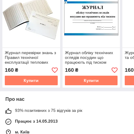
Журнал перевірки знань з
Журнал обліку технічних
Журн
Правил технічної
оглядів посудин що
та о
експлуатації теплових
працюють під тиском
установок і мереж та НД з
160
160
160
₴
₴
охорони праці
Купити
Купити
Про нас
93% позитивних з 75 відгуків за рік
Працює з 14.05.2013
м. Київ