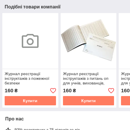
Подібні товари компанії
Журнал реєстрації
Журнал реєстрації
Журн
інструктажів з пожежної
інструктажів з питань оп
інст
безпеки
для учнів, вихованців,
для 
студентів
студ
160
160
160
₴
₴
Купити
Купити
Про нас
93% позитивних з 75 відгуків за рік