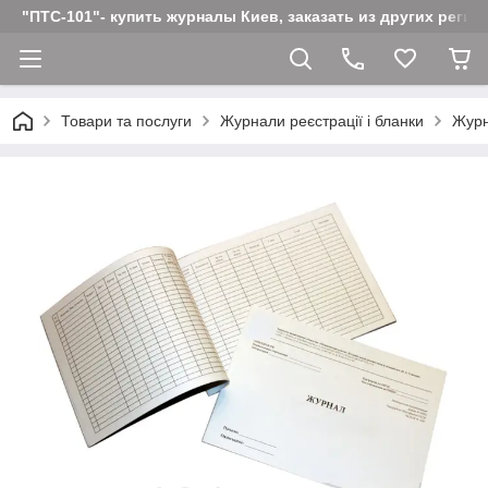
"ПТС-101"- купить журналы Киев, заказать из других реги
Товари та послуги
Журнали реєстрації і бланки
Журн