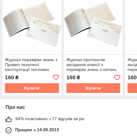
Журнал перевірки знань з
Журнал протоколів
Журн
Правил технічної
засідання комісії з
засі
експлуатації теплових
перевірки знань з питань
пере
установок і мереж та НД з
охорони праці
охор
160
160
160
₴
₴
охорони праці
про
Купити
Купити
Про нас
94% позитивних з 77 відгуків за рік
Працює з 14.05.2013