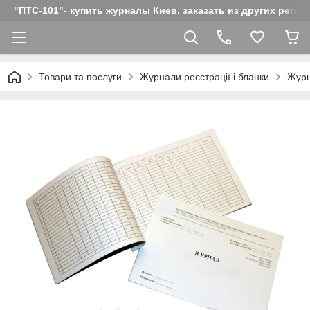
"ПТС-101"- купить журналы Киев, заказать из других реги
Товари та послуги
Журнали реєстрації і бланки
Журн