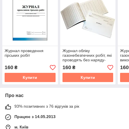
Журнал проведення
Журнал обліку
Журн
гірських робіт
газонебезпечних робіт, які
газо
проводять без наряду-
вико
допуску.
допу
160
160
160
₴
₴
Купити
Купити
Про нас
93% позитивних з 76 відгуків за рік
Працює з 14.05.2013
м. Київ