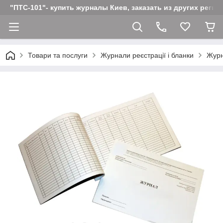
"ПТС-101"- купить журналы Киев, заказать из других реги
Товари та послуги
Журнали реєстрації і бланки
Журн