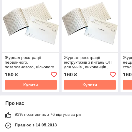
Журнал реєстрації
Журнал реєстрації
Журн
первинного,
інструктажів з питань ОП
неща
позапланового, цільового
для учнів , вихованців ,
стал
інструктажів вихованців,
студентів.
студ
160
160
160
₴
₴
учнів, студентів, курсантів,
слухачів з безпеки
Купити
Купити
Про нас
93% позитивних з 76 відгуків за рік
Працює з 14.05.2013