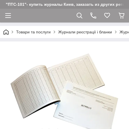
"ПТС-101"- купить журналы Киев, заказать из других реги
Товари та послуги
Журнали реєстрації і бланки
Журн