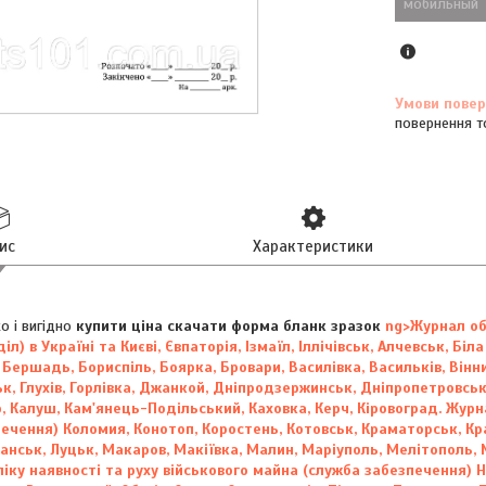
мобильный
повернення т
ис
Характеристики
о і вигідно
купити ціна скачати форма бланк зразок
ng>Журнал обл
іл) в Україні та Києві, Євпаторія, Ізмаїл, Іллічівськ, Алчевськ, Бі
 Бершадь, Бориспіль, Боярка, Бровари, Василівка, Васильків, Він
к, Глухів, Горлівка, Джанкой, Дніпродзержинськ, Дніпропетровсь
, Калуш, Кам'янець-Подільський, Каховка, Керч, Кіровоград.
Журна
ечення) Коломия, Конотоп, Коростень, Котовськ, Краматорськ, Кра
ганськ, Луцьк, Макаров, Макіївка, Малин, Маріуполь, Мелітополь,
іку наявності та руху військового майна (служба забезпечення)
Н