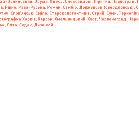
ад-Волинський, Обухів, Одеса, Олександрія, Пірятин, Павлоград
ів, Рівне, Рава-Руська, Ромни, Самбір, Довжанськ (Свердловськ), 
ич, Слов'янськ, Сміла, Староконстантинів, Стрий, Суми, Тернопіль
тографка Харків, Херсон, Хмельницький, Хуст, Червоноград, Черкас
к, Ялта, Судак, Джанкой.