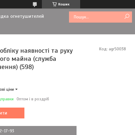
Кошик
ядка огнетушителей
бліку наявності та руху
Код:
agr50038
вого майна (служба
ення) (598)
ові ціни
дправки
Оптом і в роздріб
ити
72-17-93