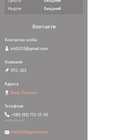
Субота
Вихідний
Неділя
Вихідний
Контакти
ivb0201@gmail.com
ПТС-101
Київ, Україна
+380 (93) 772-17-93
мобильный
ivb0201@gmail.com