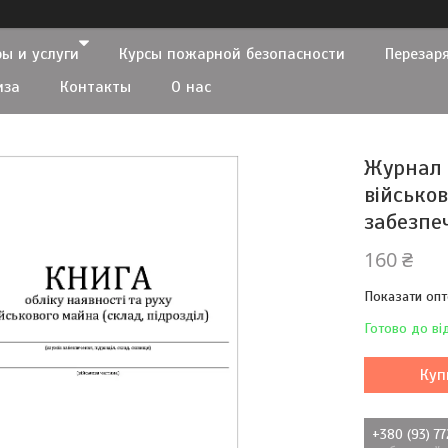
ы и услуги
Курсы пожарной безопасности
Перезар
иза
Контакты
О нас
Журнал о
військо
забезпеч
160 ₴
Показати опт
Готово до ві
Куп
+380 (93) 7