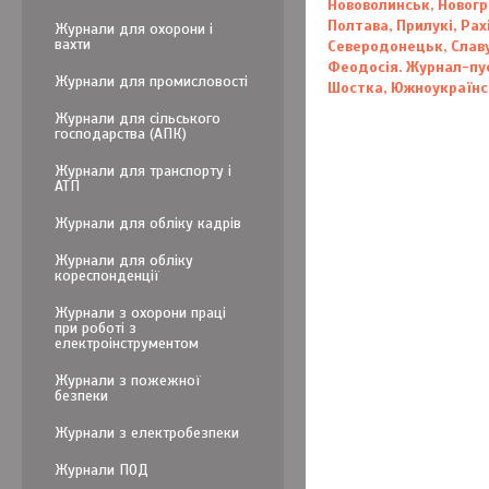
Нововолинськ, Новогр
Полтава, Прилукі, Рах
Журнали для охорони і
вахти
Северодонецьк, Славут
Феодосія. Журнал-пус
Журнали для промисловості
Шостка, Южноукраїнсь
Журнали для сільського
господарства (АПК)
Журнали для транспорту і
АТП
Журнали для обліку кадрів
Журнали для обліку
кореспонденції
Журнали з охорони праці
при роботі з
електроінструментом
Журнали з пожежної
безпеки
Журнали з електробезпеки
Журнали ПОД