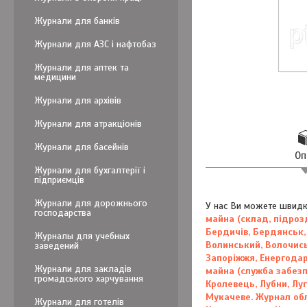
Журнали для банків
Журнали для АЗС і нафтобаз
Журнали для аптек та
медицини
Журнали для архівів
Журнали для атракціонів
Журнали для басейнів
Оп
Журнали для бухгалтерії і
підприємців
Журнали для дорожнього
У нас Ви можете швидк
господарства
майна (склад, підрозд
Бердичів, Бердянськ,
Журналы для учебных
Волинський, Волочись
заведений
Запоріжжя, Енергодар
Журнали для закладів
майна (служба забезп
громадського харчування
Кролевець, Лубни, Лу
Мукачеве.
Журнал обл
Журнали для готелів