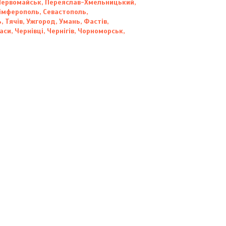
, Первомайськ, Переяслав-Хмельницький,
Сімферополь, Севастополь,
, Тячів, Ужгород, Умань, Фастів,
и, Чернівці, Чернігів, Чорноморськ,