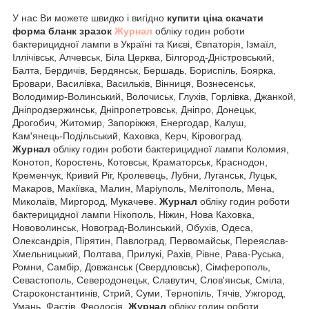
У нас Ви можете швидко і вигідно
купити ціна скачати
форма бланк зразок
Журнал
обліку годин роботи
бактерицидної лампи в Україні та Києві, Євпаторія, Ізмаїл,
Іллічівськ, Алчевськ, Біла Церква, Білгород-Дністровський,
Балта, Бердичів, Бердянськ, Бершадь, Бориспіль, Боярка,
Бровари, Василівка, Васильків, Вінниця, Вознесенськ,
Володимир-Волинський, Волочиськ, Глухів, Горлівка, Джанкой,
Дніпродзержинськ, Дніпропетровськ, Дніпро, Донецьк,
Дрогобич, Житомир, Запоріжжя, Енергодар, Калуш,
Кам'янець-Подільський, Каховка, Керч, Кіровоград.
Журнал
обліку годин роботи бактерицидної лампи Коломия,
Конотоп, Коростень, Котовськ, Краматорськ, Краснодон,
Кременчук, Кривий Ріг, Кролевець, Лубни, Луганськ, Луцьк,
Макаров, Макіївка, Малин, Маріуполь, Мелітополь, Мена,
Миколаїв, Миргород, Мукачеве.
Журнал
обліку годин роботи
бактерицидної лампи Нікополь, Ніжин, Нова Каховка,
Нововолинськ, Новоград-Волинський, Обухів, Одеса,
Олександрія, Пірятин, Павлоград, Первомайськ, Переяслав-
Хмельницький, Полтава, Прилукі, Рахів, Рівне, Рава-Руська,
Ромни, Самбір, Довжанськ (Свердловськ), Сімферополь,
Севастополь, Северодонецьк, Славутич, Слов'янськ, Сміла,
Староконстантинів, Стрий, Суми, Тернопіль, Тячів, Ужгород,
Умань, Фастів, Феодосія.
Журнал
обліку годин роботи