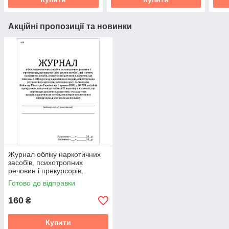
Акційні пропозиції та новинки
Журнал обліку наркотичних
засобів, психотропних
речовин і прекурсорів,
препаратів (лікарських
Готово до відправки
засобів), які містять наркот
(613)
160
₴
Купити