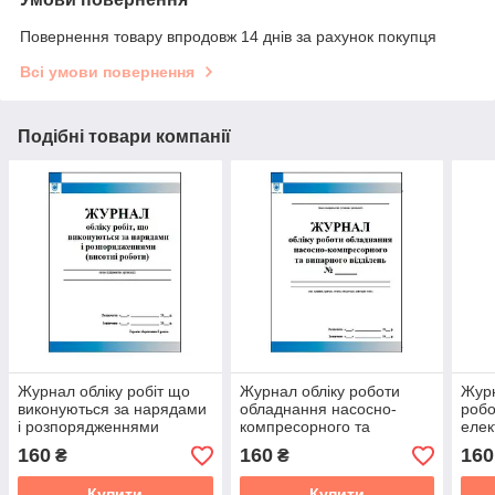
Повернення товару впродовж 14 днів за рахунок покупця
Всі умови повернення
Подібні товари компанії
Журнал обліку робіт що
Журнал обліку роботи
Журн
виконуються за нарядами
обладнання насосно-
робо
і розпорядженнями
компресорного та
елек
(висотні роботи)
випарного відділень АГЗС
уста
160
160
160
₴
₴
Купити
Купити