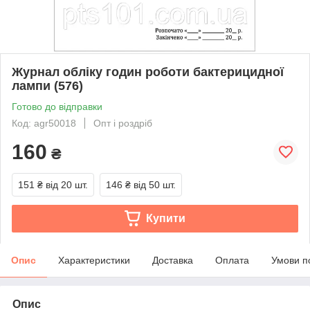
Журнал обліку годин роботи бактерицидної
лампи (576)
Готово до відправки
Код: agr50018
Опт і роздріб
160
₴
151 ₴
від 20 шт.
146 ₴
від 50 шт.
Купити
Опис
Характеристики
Доставка
Оплата
Умови п
Опис