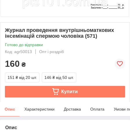
Журнал проведення внутрішньоматкових
інсемінацій спермою чоловіка (571)
Готово до відправки
Код: agr50013
Опт і роздріб
160
₴
151 ₴
від 20 шт.
146 ₴
від 50 шт.
Купити
Опис
Характеристики
Доставка
Оплата
Умови п
Опис