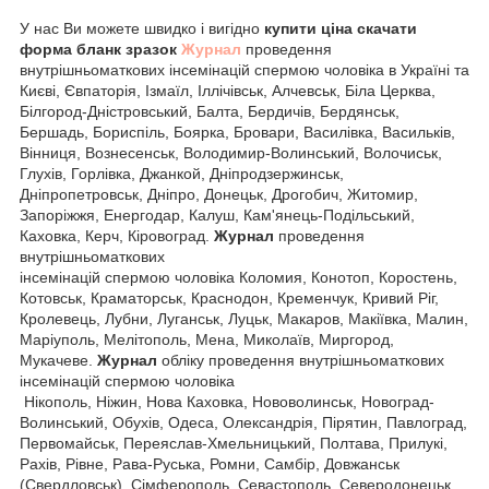
У нас Ви можете швидко і вигідно
купити ціна скачати
форма бланк зразок
Журнал
проведення
внутрішньоматкових інсемінацій спермою чоловіка в Україні та
Києві, Євпаторія, Ізмаїл, Іллічівськ, Алчевськ, Біла Церква,
Білгород-Дністровський, Балта, Бердичів, Бердянськ,
Бершадь, Бориспіль, Боярка, Бровари, Василівка, Васильків,
Вінниця, Вознесенськ, Володимир-Волинський, Волочиськ,
Глухів, Горлівка, Джанкой, Дніпродзержинськ,
Дніпропетровськ, Дніпро, Донецьк, Дрогобич, Житомир,
Запоріжжя, Енергодар, Калуш, Кам'янець-Подільський,
Каховка, Керч, Кіровоград.
Журнал
проведення
внутрішньоматкових
інсемінацій спермою чоловіка Коломия, Конотоп, Коростень,
Котовськ, Краматорськ, Краснодон, Кременчук, Кривий Ріг,
Кролевець, Лубни, Луганськ, Луцьк, Макаров, Макіївка, Малин,
Маріуполь, Мелітополь, Мена, Миколаїв, Миргород,
Мукачеве.
Журнал
обліку проведення внутрішньоматкових
інсемінацій спермою чоловіка
Нікополь, Ніжин, Нова Каховка, Нововолинськ, Новоград-
Волинський, Обухів, Одеса, Олександрія, Пірятин, Павлоград,
Первомайськ, Переяслав-Хмельницький, Полтава, Прилукі,
Рахів, Рівне, Рава-Руська, Ромни, Самбір, Довжанськ
(Свердловськ), Сімферополь, Севастополь, Северодонецьк,