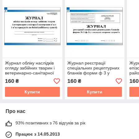
Журнал обліку наслідків
Журнал реєстрації
Журн
огляду забійних тварин і
спеціальних рецептурних
епіз
ветеринарно-санітарної
бланків форми ф 3 у
райо
експертизи м’яса і
закладах охорони
160
160
160
₴
₴
м’ясопродуктів
здоров'я
Купити
Купити
Про нас
93% позитивних з 76 відгуків за рік
Працює з 14.05.2013