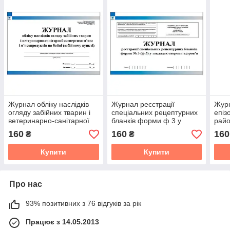
Журнал обліку наслідків
Журнал реєстрації
Журн
огляду забійних тварин і
спеціальних рецептурних
епіз
ветеринарно-санітарної
бланків форми ф 3 у
райо
експертизи м’яса і
закладах охорони
160
160
160
₴
₴
м’ясопродуктів
здоров'я
Купити
Купити
Про нас
93% позитивних з 76 відгуків за рік
Працює з 14.05.2013