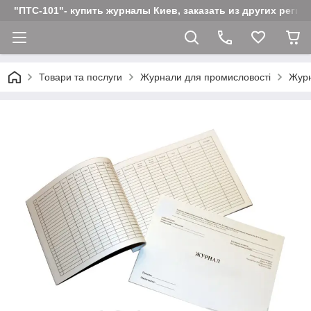
"ПТС-101"- купить журналы Киев, заказать из других реги
Товари та послуги
Журнали для промисловості
Журн