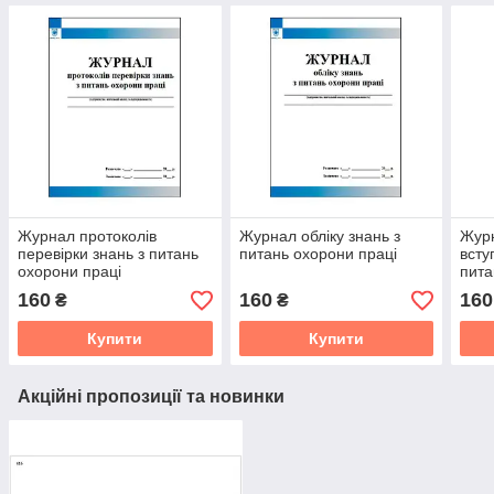
Журнал протоколів
Журнал обліку знань з
Журн
перевірки знань з питань
питань охорони праці
всту
охорони праці
пита
160
160
160
₴
₴
Купити
Купити
Акційні пропозиції та новинки