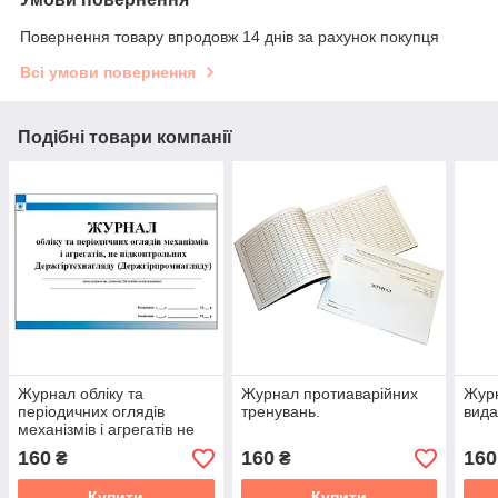
Повернення товару впродовж 14 днів за рахунок покупця
Всі умови повернення
Подібні товари компанії
Журнал обліку та
Журнал протиаварійних
Журн
періодичних оглядів
тренувань.
вида
механізмів і агрегатів не
підконтрольних
160
160
160
₴
₴
Держгіртехнагляду
Купити
Купити