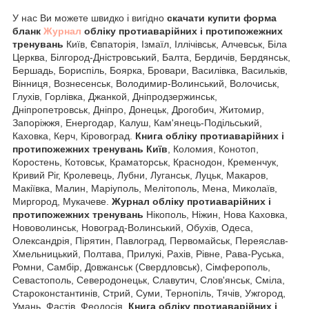
У нас Ви можете швидко і вигідно
скачати купити форма
бланк
Журнал
обліку протиаварійних і протипожежних
тренувань
Київ, Євпаторія, Ізмаїл, Іллічівськ, Алчевськ, Біла
Церква, Білгород-Дністровський, Балта, Бердичів, Бердянськ,
Бершадь, Бориспіль, Боярка, Бровари, Василівка, Васильків,
Вінниця, Вознесенськ, Володимир-Волинський, Волочиськ,
Глухів, Горлівка, Джанкой, Дніпродзержинськ,
Дніпропетровськ, Дніпро, Донецьк, Дрогобич, Житомир,
Запоріжжя, Енергодар, Калуш, Кам'янець-Подільський,
Каховка, Керч, Кіровоград.
Книга обліку протиаварійних і
протипожежних тренувань Київ
, Коломия, Конотоп,
Коростень, Котовськ, Краматорськ, Краснодон, Кременчук,
Кривий Ріг, Кролевець, Лубни, Луганськ, Луцьк, Макаров,
Макіївка, Малин, Маріуполь, Мелітополь, Мена, Миколаїв,
Миргород, Мукачеве.
Журнал обліку протиаварійних і
протипожежних тренувань
Нікополь, Ніжин, Нова Каховка,
Нововолинськ, Новоград-Волинський, Обухів, Одеса,
Олександрія, Пірятин, Павлоград, Первомайськ, Переяслав-
Хмельницький, Полтава, Прилукі, Рахів, Рівне, Рава-Руська,
Ромни, Самбір, Довжанськ (Свердловськ), Сімферополь,
Севастополь, Северодонецьк, Славутич, Слов'янськ, Сміла,
Староконстантинів, Стрий, Суми, Тернопіль, Тячів, Ужгород,
Умань, Фастів, Феодосія.
Книга обліку протиаварійних і