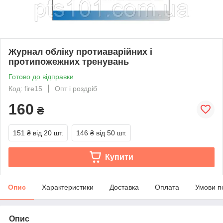
Журнал обліку протиаварійних і
протипожежних тренувань
Готово до відправки
Код: fire15
Опт і роздріб
160
₴
151 ₴
від 20 шт.
146 ₴
від 50 шт.
Купити
Опис
Характеристики
Доставка
Оплата
Умови п
Опис