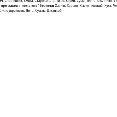
, Слов'янськ, Сміла, Староконстантинів, Стрий, Суми, Тернопіль, Тячів, 
й про заходи пожежної безпеки
Харків, Херсон, Хмельницький, Хуст, Че
Южноукраїнськ, Ялта, Судак, Джанкой.