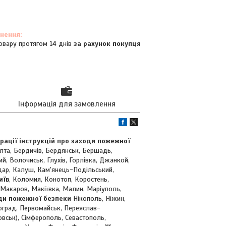
овару протягом 14 днів
за рахунок покупця
Інформація для замовлення
рації інструкцій про заходи пожежної
Балта, Бердичів, Бердянськ, Бершадь,
й, Волочиськ, Глухів, Горлівка, Джанкой,
дар, Калуш, Кам'янець-Подільський,
иїв
, Коломия, Конотоп, Коростень,
 Макаров, Макіївка, Малин, Маріуполь,
оди пожежної безпеки
Нікополь, Ніжин,
лоград, Первомайськ, Переяслав-
овськ), Сімферополь, Севастополь,