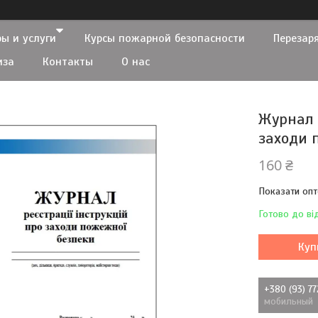
ы и услуги
Курсы пожарной безопасности
Перезар
иза
Контакты
О нас
Журнал 
заходи 
160 ₴
Показати опт
Готово до ві
Куп
+380 (93) 7
мобильный