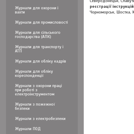
Северодонецьк, Славутич
реєстрації інструкці
Журнали для охорони і
вахти
Чорноморськ, Шостка, 
Журнали для промисловості
Журнали для сільського
господарства (АПК)
Журнали для транспорту і
АТП
Журнали для обліку кадрів
Журнали для обліку
кореспонденції
Журнали з охорони праці
при роботі з
електроінструментом
Журнали з пожежної
безпеки
Журнали з електробезпеки
Журнали ПОД