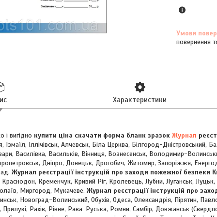
повернення т
ис
Характеристики
о і вигідно
купити ціна скачати форма бланк зразок
Журнал
реєст
я, Ізмаїл, Іллічівськ, Алчевськ, Біла Церква, Білгород-Дністровський, 
вари, Василівка, Васильків, Вінниця, Вознесенськ, Володимир-Волинськи
пропетровськ, Дніпро, Донецьк, Дрогобич, Житомир, Запоріжжя, Енерго
рад.
Журнал реєстрації інструкцій про заходи пожежної безпеки К
 Краснодон, Кременчук, Кривий Ріг, Кролевець, Лубни, Луганськ, Луцьк,
олаїв, Миргород, Мукачеве.
Журнал реєстрації інструкцій про зах
нськ, Новоград-Волинський, Обухів, Одеса, Олександрія, Пірятин, Пав
 Прилукі, Рахів, Рівне, Рава-Руська, Ромни, Самбір, Довжанськ (Свердл