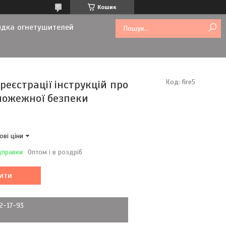
Кошик
ядка огнетушителей
реєстрації інструкцій про
Код:
fire5
пожежної безпеки
ові ціни
дправки
Оптом і в роздріб
ити
72-17-93