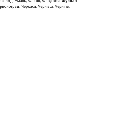
Ужгород, Умань, Фастів, Феодосія.
Журнал
рвоноград, Черкаси, Чернівці, Чернігів,