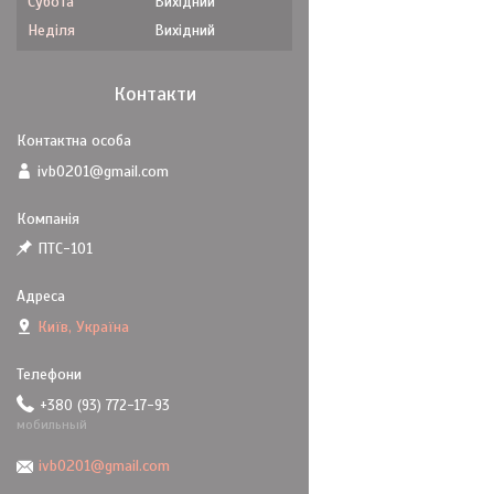
Субота
Вихідний
Неділя
Вихідний
Контакти
ivb0201@gmail.com
ПТС-101
Київ, Україна
+380 (93) 772-17-93
мобильный
ivb0201@gmail.com