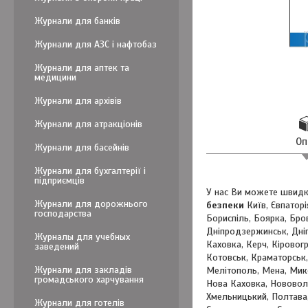
Журнали для банків
Журнали для АЗС і нафтобаз
Журнали для аптек та
медицини
Журнали для архівів
Журнали для атракціонів
Оп
Журнали для басейнів
Журнали для бухгалтерії і
підприємців
У нас Ви можете швидк
Журнали для дорожнього
безпеки
Київ, Євпаторі
господарства
Бориспіль, Боярка, Бро
Дніпродзержинськ, Дні
Журналы для учебных
Каховка, Керч, Кіровог
заведений
Котовськ, Краматорськ,
Журнали для закладів
Мелітополь, Мена, Мик
громадського харчування
Нова Каховка, Нововоли
Хмельницький, Полтава,
Журнали для готелів