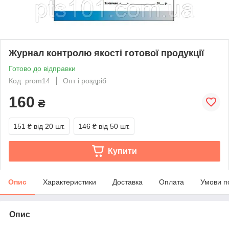
Журнал контролю якості готової продукції
Готово до відправки
Код: prom14
Опт і роздріб
160
₴
151 ₴
від 20 шт.
146 ₴
від 50 шт.
Купити
Опис
Характеристики
Доставка
Оплата
Умови п
Опис