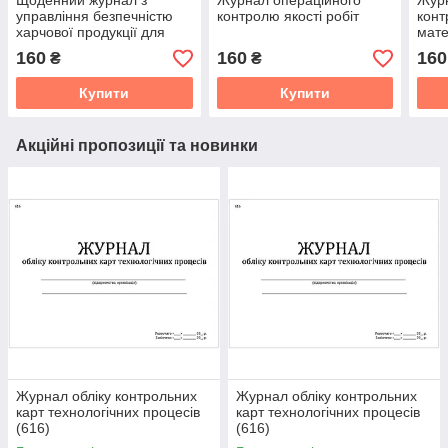
Щоденний журнал з
Журнал операційного
Журн
управління безпечністю
контролю якості робіт
конт
харчової продукції для
мате
виробників м'яса
160
160
160
₴
₴
Купити
Купити
Акційні пропозиції та новинки
Журнал обліку контрольних
Журнал обліку контрольних
карт технологічних процесів
карт технологічних процесів
(616)
(616)