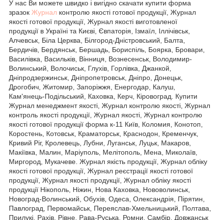
У нас Ви можете швидко і вигідно скачати купити форма
зразок
Журнал
контролю якості готової продукції, Журнал
якості готової продукції, Журнал якості виготовленої
продукції в Україні та Києві, Євпаторія, Ізмаїл, Іллічівськ,
Алчевськ, Біла Церква, Білгород-Дністровський, Балта,
Бердичів, Бердянськ, Бершадь, Бориспіль, Боярка, Бровари,
Василівка, Васильків, Вінниця, Вознесенськ, Володимир-
Волинський, Волочиськ, Глухів, Горлівка, Джанкой,
Дніпродзержинськ, Дніпропетровськ, Дніпро, Донецьк,
Дрогобич, Житомир, Запоріжжя, Енергодар, Калуш,
Кам'янець-Подільський, Каховка, Керч, Кіровоград. Купити
Журнал менеджмент якості, Журнал контролю якості, Журнал
контроль якості продукції, Журнал якості, Журнал контролю
якості готової продукції форма к-11 Київ, Коломия, Конотоп,
Коростень, Котовськ, Краматорськ, Краснодон, Кременчук,
Кривий Ріг, Кролевець, Лубни, Луганськ, Луцьк, Макаров,
Макіївка, Малин, Маріуполь, Мелітополь, Мена, Миколаїв,
Миргород, Мукачеве. Журнал якість продукції, Журнал обліку
якості готової продукції, Журнал реєстрації якості готової
продукції, Журнал якості продукції, Журнал обліку якості
продукції Нікополь, Ніжин, Нова Каховка, Нововолинськ,
Новоград-Волинський, Обухів, Одеса, Олександрія, Пірятин,
Павлоград, Первомайськ, Переяслав-Хмельницький, Полтава,
Прилукі, Рахів, Рівне, Рава-Руська, Ромни, Самбір, Довжанськ