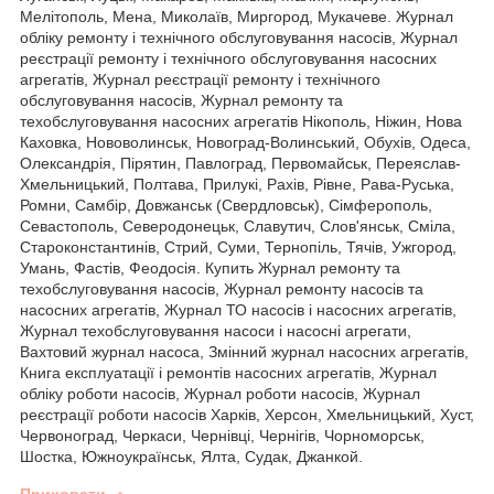
Мелітополь, Мена, Миколаїв, Миргород, Мукачеве. Журнал
обліку ремонту і технічного обслуговування насосів, Журнал
реєстрації ремонту і технічного обслуговування насосних
агрегатів, Журнал реєстрації ремонту і технічного
обслуговування насосів, Журнал ремонту та
техобслуговування насосних агрегатів Нікополь, Ніжин, Нова
Каховка, Нововолинськ, Новоград-Волинський, Обухів, Одеса,
Олександрія, Пірятин, Павлоград, Первомайськ, Переяслав-
Хмельницький, Полтава, Прилукі, Рахів, Рівне, Рава-Руська,
Ромни, Самбір, Довжанськ (Свердловськ), Сімферополь,
Севастополь, Северодонецьк, Славутич, Слов'янськ, Сміла,
Староконстантинів, Стрий, Суми, Тернопіль, Тячів, Ужгород,
Умань, Фастів, Феодосія. Купить Журнал ремонту та
техобслуговування насосів, Журнал ремонту насосів та
насосних агрегатів, Журнал ТО насосів і насосних агрегатів,
Журнал техобслуговування насоси і насосні агрегати,
Вахтовий журнал насоса, Змінний журнал насосних агрегатів,
Книга експлуатації і ремонтів насосних агрегатів, Журнал
обліку роботи насосів, Журнал роботи насосів, Журнал
реєстрації роботи насосів Харків, Херсон, Хмельницький, Хуст,
Червоноград, Черкаси, Чернівці, Чернігів, Чорноморськ,
Шостка, Южноукраїнськ, Ялта, Судак, Джанкой.
Приховати