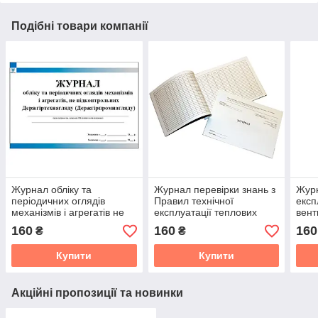
Подібні товари компанії
Журнал обліку та
Журнал перевірки знань з
Журн
періодичних оглядів
Правил технічної
експ
механізмів і агрегатів не
експлуатації теплових
вент
підконтрольних
установок і мереж та НД з
160
160
160
₴
₴
Держгіртехнагляду
охорони праці
Купити
Купити
Акційні пропозиції та новинки