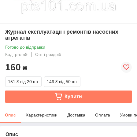
Журнал експлуатації і ремонтів насосних
агрегатів
Готово до відправки
Код: prom9
Опт і роздріб
160
₴
151 ₴
від 20 шт.
146 ₴
від 50 шт.
Купити
Опис
Характеристики
Доставка
Оплата
Умови п
Опис