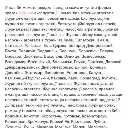
У нас Ви можете швидко і вигідно скачати купити форма
зразок
Журнал
експлуатації і ремонтів насосних агрегатів,
Журнал експлуатації і ремонтів насосів, Експлуатаційні
журнал насосних агрегатів, Експлуатаційні журнал насосів,
Журнал реєстрації експлуатації насосних агрегатів, Журнал
реєстрації експлуатації насосів, Журнал обліку експлуатації
насосних агрегатів в Україні та Києві, Євпаторія, Ізмаїл,
Іллічівськ, Алчевськ, Біла Церква, Білгород-Дністровський,
Балта, Бердичів, Бердянськ, Бершадь, Бориспіль, Боярка,
Бровари, Василівка, Васильків, Вінниця, Вознесенськ,
Володимир-Волинський, Волочиськ, Глухів, Горлівка, Джанкой,
Дніпродзержинськ, Дніпропетровськ, Дніпро, Донецьк,
Дрогобич, Житомир, Запоріжжя, Енергодар, Калуш,
Кам'янець-Подільський, Каховка, Керч, Кіровоград. Купити ,
Журнал обліку експлуатації насосів, Журнал експлуатації
насосних агрегатів, Журнал експлуатації насосів, правила
експлуатації насосних станцій, правила технічної експлуатації
насосних станцій, експлуатація насосних станцій, додаток 12
до правил технічної експлуатації нафтобаз, Журнал обліку
ремонту і технічного обслуговування насосних агрегатів Київ,
Коломия, Конотоп, Коростень, Котовськ, Краматорськ,
Краснодон, Кременчук, Кривий Ріг, Кролевець, Лубни,
Луганськ, Луцьк, Макаров, Макіївка, Малин, Маріуполь,