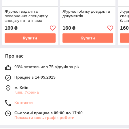
Журнал видачі та
Журнал обліку довідок та
Журн
повернення спецодягу
документів
спец
спецвзуття та інших
блан
засобів індивідуального
закл
160
160
160
₴
₴
захисту
здор
Купити
Купити
Про нас
93% позитивних з 75 відгуків за рік
Працює з 14.05.2013
м. Київ
Київ, Україна
Контакти
Сьогодні працює з 09:00 до 17:00
Показати весь графік роботи