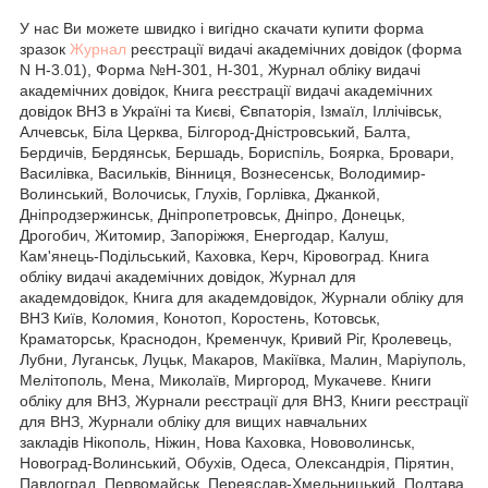
У нас Ви можете швидко і вигідно скачати купити форма
зразок
Журнал
реєстрації видачі академічних довідок (форма
N Н-3.01), Форма №Н-301, H-301, Журнал обліку видачі
академічних довідок, Книга реєстрації видачі академічних
довідок ВНЗ в Україні та Києві, Євпаторія, Ізмаїл, Іллічівськ,
Алчевськ, Біла Церква, Білгород-Дністровський, Балта,
Бердичів, Бердянськ, Бершадь, Бориспіль, Боярка, Бровари,
Василівка, Васильків, Вінниця, Вознесенськ, Володимир-
Волинський, Волочиськ, Глухів, Горлівка, Джанкой,
Дніпродзержинськ, Дніпропетровськ, Дніпро, Донецьк,
Дрогобич, Житомир, Запоріжжя, Енергодар, Калуш,
Кам'янець-Подільський, Каховка, Керч, Кіровоград. Книга
обліку видачі академічних довідок, Журнал для
академдовідок, Книга для академдовідок, Журнали обліку для
ВНЗ Київ, Коломия, Конотоп, Коростень, Котовськ,
Краматорськ, Краснодон, Кременчук, Кривий Ріг, Кролевець,
Лубни, Луганськ, Луцьк, Макаров, Макіївка, Малин, Маріуполь,
Мелітополь, Мена, Миколаїв, Миргород, Мукачеве. Книги
обліку для ВНЗ, Журнали реєстрації для ВНЗ, Книги реєстрації
для ВНЗ, Журнали обліку для вищих навчальних
закладів Нікополь, Ніжин, Нова Каховка, Нововолинськ,
Новоград-Волинський, Обухів, Одеса, Олександрія, Пірятин,
Павлоград, Первомайськ, Переяслав-Хмельницький, Полтава,