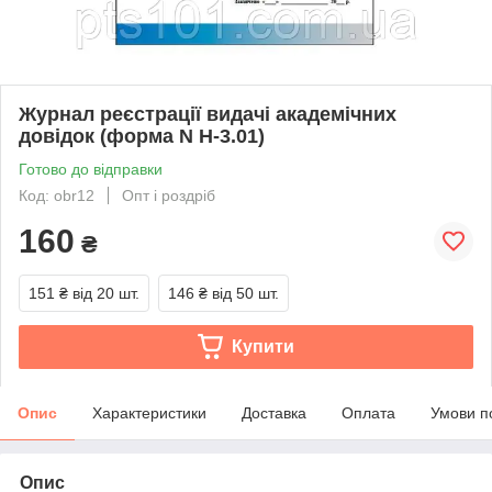
Журнал реєстрації видачі академічних
довідок (форма N Н-3.01)
Готово до відправки
Код: obr12
Опт і роздріб
160
₴
151 ₴
від 20 шт.
146 ₴
від 50 шт.
Купити
Опис
Характеристики
Доставка
Оплата
Умови п
Опис