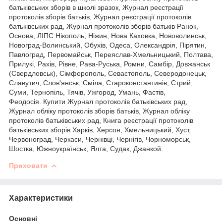
батьківських зборів в школі зразок, Журнал реєстрації
протоколів зборів батьків, Журнал реєстрації протоколів
батьківських рад, Журнал протоколів зборів батьків Ранок,
Основа, ЛІПС Нікополь, Ніжин, Нова Каховка, Нововолинськ,
Новоград-Волинський, Обухів, Одеса, Олександрія, Пірятин,
Павлоград, Первомайськ, Переяслав-Хмельницький, Полтава,
Прилукі, Рахів, Рівне, Рава-Руська, Ромни, Самбір, Довжанськ
(Свердловськ), Сімферополь, Севастополь, Северодонецьк,
Славутич, Слов'янськ, Сміла, Староконстантинів, Стрий,
Суми, Тернопіль, Тячів, Ужгород, Умань, Фастів,
Феодосія. Купити Журнал протоколів батьківських рад,
Журнал обліку протоколів зборів батьків, Журнал обліку
протоколів батьківських рад, Книга реєстрації протоколів
батьківських зборів Харків, Херсон, Хмельницький, Хуст,
Червоноград, Черкаси, Чернівці, Чернігів, Чорноморськ,
Шостка, Южноукраїнськ, Ялта, Судак, Джанкой.
Приховати
Характеристики
Основні