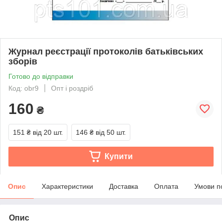
Журнал реєстрації протоколів батьківських
зборів
Готово до відправки
Код: obr9
Опт і роздріб
160
₴
151 ₴
від 20 шт.
146 ₴
від 50 шт.
Купити
Опис
Характеристики
Доставка
Оплата
Умови п
Опис