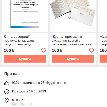
Книга реєстрації
Журнал протоколів
Журн
протоколів засідань
засідання комісії з
пере
педагогічної ради
перевірки знань з питань
охор
охорони праці
160
160
160
₴
₴
Купити
Купити
Про нас
93% позитивних з 75 відгуків за рік
Працює з 14.05.2013
м. Київ
Київ, Україна