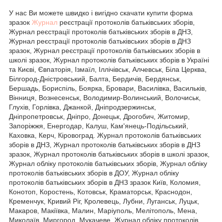
У нас Ви можете швидко і вигідно скачати купити форма
зразок
Журнал
реєстрації протоколів батьківських зборів,
Журнал реєстрації протоколів батьківських зборів в ДНЗ,
Журнал реєстрації протоколів батьківських зборів в ДНЗ
зразок, Журнал реєстрації протоколів батьківських зборів в
школі зразок, Журнал протоколів батьківських зборів в Україні
та Києві, Євпаторія, Ізмаїл, Іллічівськ, Алчевськ, Біла Церква,
Білгород-Дністровський, Балта, Бердичів, Бердянськ,
Бершадь, Бориспіль, Боярка, Бровари, Василівка, Васильків,
Вінниця, Вознесенськ, Володимир-Волинський, Волочиськ,
Глухів, Горлівка, Джанкой, Дніпродзержинськ,
Дніпропетровськ, Дніпро, Донецьк, Дрогобич, Житомир,
Запоріжжя, Енергодар, Калуш, Кам'янець-Подільський,
Каховка, Керч, Кіровоград. Журнал протоколів батьківських
зборів в ДНЗ, Журнал протоколів батьківських зборів в ДНЗ
зразок, Журнал протоколів батьківських зборів в школі зразок,
Журнал обліку протоколів батьківських зборів, Журнал обліку
протоколів батьківських зборів в ДОУ, Журнал обліку
протоколів батьківських зборів в ДНЗ зразок Київ, Коломия,
Конотоп, Коростень, Котовськ, Краматорськ, Краснодон,
Кременчук, Кривий Ріг, Кролевець, Лубни, Луганськ, Луцьк,
Макаров, Макіївка, Малин, Маріуполь, Мелітополь, Мена,
Миколаїв, Миргород, Мукачеве. Журнал обліку протоколів