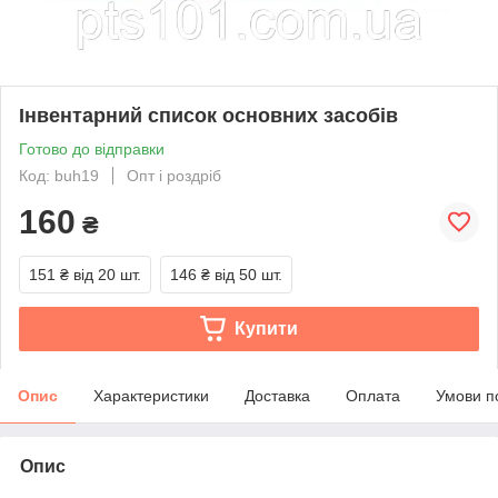
Інвентарний список основних засобів
Готово до відправки
Код: buh19
Опт і роздріб
160
₴
151 ₴
від 20 шт.
146 ₴
від 50 шт.
Купити
Опис
Характеристики
Доставка
Оплата
Умови п
Опис