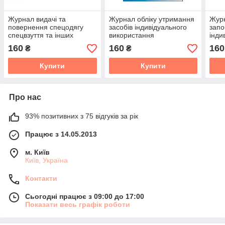
Журнал видачі та
Журнал обліку утримання
Журн
повернення спецодягу
засобів індивідуального
запо
спецвзуття та інших
використання
інди
засобів індивідуального
захи
160
160
160
₴
₴
захисту
Купити
Купити
Про нас
93% позитивних з 75 відгуків за рік
Працює з 14.05.2013
м. Київ
Київ, Україна
Контакти
Сьогодні працює з 09:00 до 17:00
Показати весь графік роботи