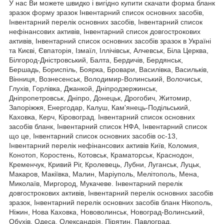
У нас Ви можете швидко і вигідно купити скачати форма бланк
зразок форму зразок Інвентарний список основних засобів,
Інвентарний перелік основних засобів, Інвентарний список
нефінансових активів, Інвентарний список довгострокових
активів, Інвентарний список основних засобів зразок в Україні
та Києві, Євпаторія, Ізмаїл, Іллічівськ, Алчевськ, Біла Церква,
Білгород-Дністровський, Балта, Бердичів, Бердянськ,
Бершадь, Бориспіль, Боярка, Бровари, Василівка, Васильків,
Вінниця, Вознесенськ, Володимир-Волинський, Волочиськ,
Глухів, Горлівка, Джанкой, Дніпродзержинськ,
Дніпропетровськ, Дніпро, Донецьк, Дрогобич, Житомир,
Запоріжжя, Енергодар, Калуш, Кам'янець-Подільський,
Каховка, Керч, Кіровоград. Інвентарний список основних
засобів бланк, Інвентарний список НФА, Інвентарний список
що це, Інвентарний список основних засобів ос-13,
Інвентарний перелік нефінансових активів Київ, Коломия,
Конотоп, Коростень, Котовськ, Краматорськ, Краснодон,
Кременчук, Кривий Ріг, Кролевець, Лубни, Луганськ, Луцьк,
Макаров, Макіївка, Малин, Маріуполь, Мелітополь, Мена,
Миколаїв, Миргород, Мукачеве. Інвентарний перелік
довгострокових активів, Інвентарний перелік основних засобів
зразок, Інвентарний перелік основних засобів бланк Нікополь,
Ніжин, Нова Каховка, Нововолинськ, Новоград-Волинський,
Обухів, Одеса, Олександрія, Пірятин, Павлоград,