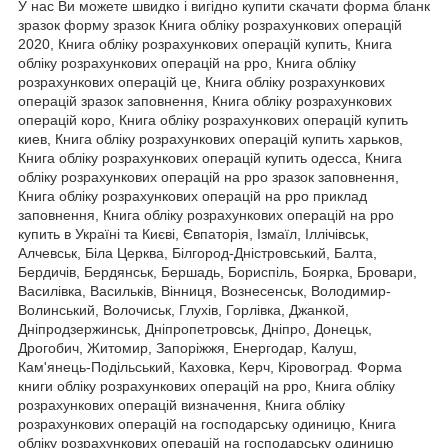
У нас Ви можете швидко і вигідно купити скачати форма бланк
зразок форму зразок Книга обліку розрахункових операцій
2020, Книга обліку розрахункових операцій купить, Книга
обліку розрахункових операцій на рро, Книга обліку
розрахункових операцій це, Книга обліку розрахункових
операцій зразок заповнення, Книга обліку розрахункових
операцій коро, Книга обліку розрахункових операцій купить
киев, Книга обліку розрахункових операцій купить харьков,
Книга обліку розрахункових операцій купить одесса, Книга
обліку розрахункових операцій на рро зразок заповнення,
Книга обліку розрахункових операцій на рро приклад
заповнення, Книга обліку розрахункових операцій на рро
купить в Україні та Києві, Євпаторія, Ізмаїл, Іллічівськ,
Алчевськ, Біла Церква, Білгород-Дністровський, Балта,
Бердичів, Бердянськ, Бершадь, Бориспіль, Боярка, Бровари,
Василівка, Васильків, Вінниця, Вознесенськ, Володимир-
Волинський, Волочиськ, Глухів, Горлівка, Джанкой,
Дніпродзержинськ, Дніпропетровськ, Дніпро, Донецьк,
Дрогобич, Житомир, Запоріжжя, Енергодар, Калуш,
Кам'янець-Подільський, Каховка, Керч, Кіровоград. Форма
книги обліку розрахункових операцій на рро, Книга обліку
розрахункових операцій визначення, Книга обліку
розрахункових операцій на господарську одиницю, Книга
обліку розрахункових операцій на господарську одиницю