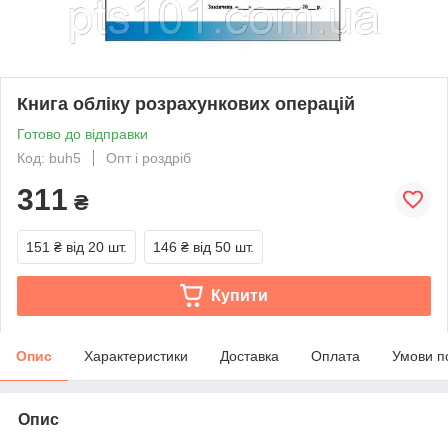
Книга обліку розрахункових операцій
Готово до відправки
Код: buh5
Опт і роздріб
311
₴
151 ₴
від 20 шт.
146 ₴
від 50 шт.
Купити
Опис
Характеристики
Доставка
Оплата
Умови п
Опис