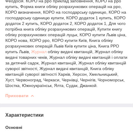
Феодосія. КОРО на рро приклад заповнення, КОРО на рро
купить, Форма книги обліку розрахункових операцій на рро,
КОРО визначення, КОРО на господарську одиницю, КОРО на
господарську одиницю купити, КОРО додаток 1 купить, КОРО
додаток 2 купить, КОРО додаток 2, КОРО додаток 1, Для чого
потрібна книга обліку розрахункових операцій, Купити книгу
обліку розрахункових операцій луцьк, КОРО купити Львів ціна,
КОРО нова, КОРО рро, КОРО купити Київ, Книга обліку
розрахункових операцій Львів Київ купити ціна, Книга РРО
купить Львів,
Журнал
обліку видачі квитанцій, Журнал обліку
видачі товарних чеків, Журнал обліку видачі квитанцій і оплати
за дитячий садок, Журнал квитанцій, Журнал обліку квитанцій
суворої звітності, Журнал видачі квитанцій, Книга обліку
квитанцій суворої звітності Харків, Херсон, Хмельницький,
Хуст, Червоноград, Черкаси, Чернівці, Чернігів, Чорноморськ,
Шостка, Южноукраїнськ, Ялта, Судак, Джанкой.
Приховати
Характеристики
Основні