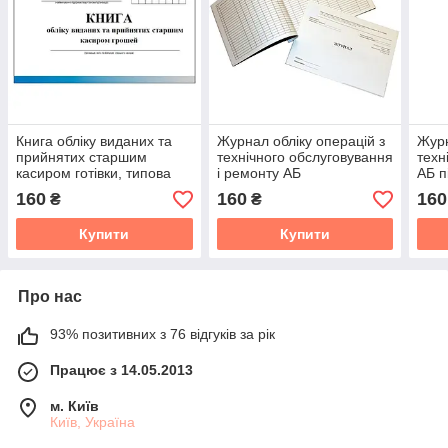
Книга обліку виданих та
Журнал обліку операцій з
Журн
прийнятих старшим
технічного обслуговування
техн
касиром готівки, типова
і ремонту АБ
АБ п
форма N КО-5
160
160
160
₴
₴
Купити
Купити
Про нас
93% позитивних з 76 відгуків за рік
Працює з 14.05.2013
м. Київ
Київ, Україна