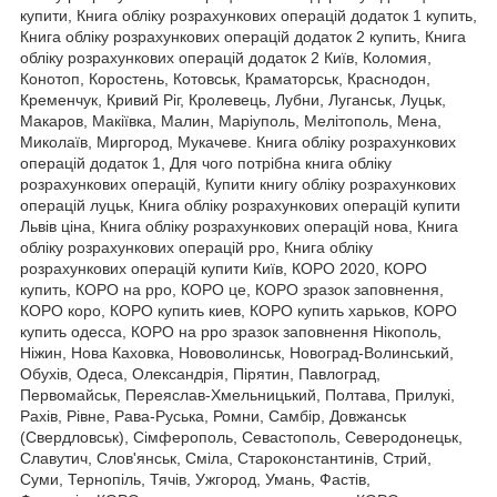
купити, Книга обліку розрахункових операцій додаток 1 купить,
Книга обліку розрахункових операцій додаток 2 купить, Книга
обліку розрахункових операцій додаток 2 Київ, Коломия,
Конотоп, Коростень, Котовськ, Краматорськ, Краснодон,
Кременчук, Кривий Ріг, Кролевець, Лубни, Луганськ, Луцьк,
Макаров, Макіївка, Малин, Маріуполь, Мелітополь, Мена,
Миколаїв, Миргород, Мукачеве. Книга обліку розрахункових
операцій додаток 1, Для чого потрібна книга обліку
розрахункових операцій, Купити книгу обліку розрахункових
операцій луцьк, Книга обліку розрахункових операцій купити
Львів ціна, Книга обліку розрахункових операцій нова, Книга
обліку розрахункових операцій рро, Книга обліку
розрахункових операцій купити Київ, КОРО 2020, КОРО
купить, КОРО на рро, КОРО це, КОРО зразок заповнення,
КОРО коро, КОРО купить киев, КОРО купить харьков, КОРО
купить одесса, КОРО на рро зразок заповнення Нікополь,
Ніжин, Нова Каховка, Нововолинськ, Новоград-Волинський,
Обухів, Одеса, Олександрія, Пірятин, Павлоград,
Первомайськ, Переяслав-Хмельницький, Полтава, Прилукі,
Рахів, Рівне, Рава-Руська, Ромни, Самбір, Довжанськ
(Свердловськ), Сімферополь, Севастополь, Северодонецьк,
Славутич, Слов'янськ, Сміла, Староконстантинів, Стрий,
Суми, Тернопіль, Тячів, Ужгород, Умань, Фастів,