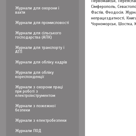
Первомайськ, Переяслав
Сімферополь, Севастопол
Журнали для охорони і
вахти
Фастів, Феодосія. Журна
непрацездатності, Книга
Журнали для промисловості
Чорноморськ, Шостка, 
Журнали для сільського
господарства (АПК)
Журнали для транспорту і
АТП
Журнали для обліку кадрів
Журнали для обліку
кореспонденції
Журнали з охорони праці
при роботі з
електроінструментом
Журнали з пожежної
безпеки
Журнали з електробезпеки
Журнали ПОД