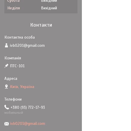
Субота
Вихідний
Неділя
Вихідний
Контакти
ivb0201@gmail.com
ПТС-101
Київ, Україна
+380 (93) 772-17-93
мобильный
ivb0201@gmail.com