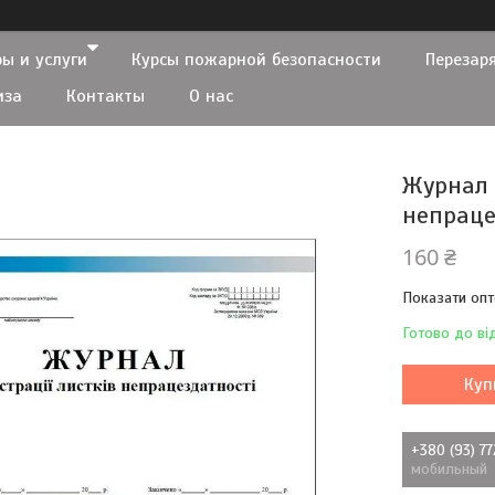
ы и услуги
Курсы пожарной безопасности
Перезар
иза
Контакты
О нас
Журнал 
непраце
160 ₴
Показати опт
Готово до ві
Куп
+380 (93) 7
мобильный