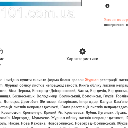
повернення т
ис
Характеристики
о і вигідно купити скачати форма бланк зразок
Журнал
реєстрації листк
і, Журнал обліку листків непрацездатності, Книга обліку листків непраце
евськ, Біла Церква, Білгород-Дністровський, Балта, Бердичів, Бердянськ
Вінниця, Вознесенськ, Володимир-Волинський, Волочиськ, Глухів, Горлі
о, Донецьк, Дрогобич, Житомир, Запоріжжя, Енергодар, Калуш, Кам'яне
страції листків непрацездатності, Книга реєстрації листків непрацездат
 Краснодон, Кременчук, Кривий Ріг, Кролевець, Лубни, Луганськ, Луцьк,
лаїв, Миргород, Мукачеве. Журнал обліку листків непрацездатності, Кн
оль, Ніжин, Нова Каховка, Нововолинськ, Новоград-Волинський, Обухів,