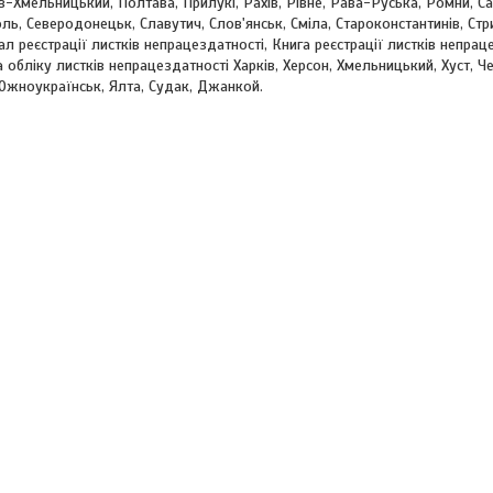
-Хмельницький, Полтава, Прилукі, Рахів, Рівне, Рава-Руська, Ромни, С
ь, Северодонецьк, Славутич, Слов'янськ, Сміла, Староконстантинів, Стри
л реєстрації листків непрацездатності, Книга реєстрації листків непрац
 обліку листків непрацездатності Харків, Херсон, Хмельницький, Хуст, Чер
Южноукраїнськ, Ялта, Судак, Джанкой.