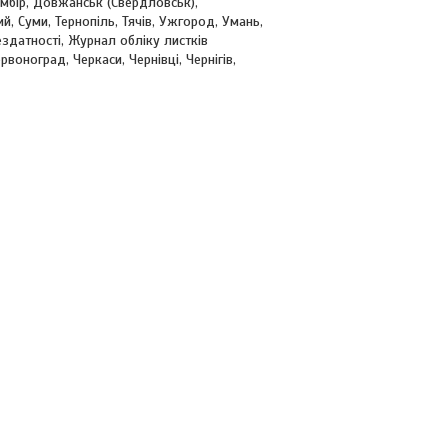
амбір, Довжанськ (Свердловськ),
й, Суми, Тернопіль, Тячів, Ужгород, Умань,
ездатності, Журнал обліку листків
воноград, Черкаси, Чернівці, Чернігів,