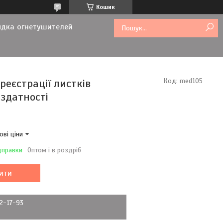
Кошик
ядка огнетушителей
реєстрації листків
Код:
med105
здатності
ові ціни
дправки
Оптом і в роздріб
ити
72-17-93