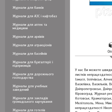
Журнали для банків
Журнали для АЗС і нафтобаз
Журнали для аптек та
медицини
Журнали для архівів
Журнали для атракціонів
Оп
Журнали для басейнів
Журнали для бухгалтерії і
підприємців
У нас Ви можете швидк
Журнали для дорожнього
листків непрацездатност
господарства
Ізмаїл, Іллічівськ, Алч
Василівка, Васильків, 
Журналы для учебных
Дніпропетровськ, Дніпр
заведений
Кіровоград. Журнал реє
Журнали для закладів
Котовськ, Краматорськ,
громадського харчування
Мелітополь, Мена, Мико
непрацездатності Нікоп
Журнали для готелів