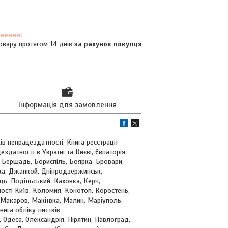
овару протягом 14 днів
за рахунок покупця
Інформація для замовлення
ів непрацездатності, Книга реєстрації
здатності в Україні та Києві, Євпаторія,
, Бершадь, Бориспіль, Боярка, Бровари,
вка, Джанкой, Дніпродзержинськ,
ць-Подільський, Каховка, Керч,
ності Київ, Коломия, Конотоп, Коростень,
 Макаров, Макіївка, Малин, Маріуполь,
ига обліку листків
 Одеса, Олександрія, Пірятин, Павлоград,