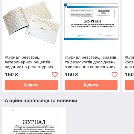
Журнал реєстрації
Журнал реєстрації зразків
Журн
ветеринарних рецептів
та результатів досліджень
кров
виданих на рецептурних
з виявлення серологічних
для 
бланках форми № 1 (ф-1)
маркерів ВІЛ
підт
160
160
160
₴
₴
для виписування
інструментальними
досл
тваринам ветеринарних
Купити
Купити
(547)
Акційні пропозиції та новинки