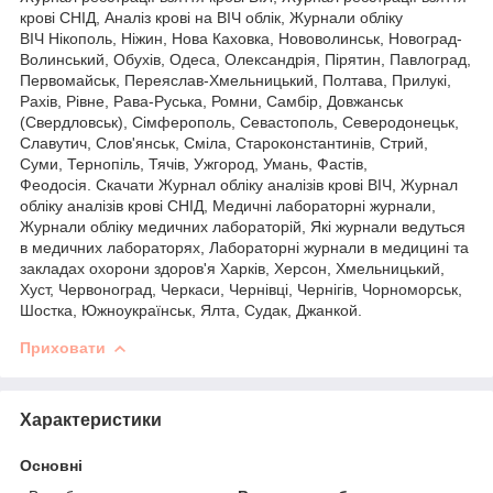
крові СНІД, Аналіз крові на ВІЧ облік, Журнали обліку
ВІЧ Нікополь, Ніжин, Нова Каховка, Нововолинськ, Новоград-
Волинський, Обухів, Одеса, Олександрія, Пірятин, Павлоград,
Первомайськ, Переяслав-Хмельницький, Полтава, Прилукі,
Рахів, Рівне, Рава-Руська, Ромни, Самбір, Довжанськ
(Свердловськ), Сімферополь, Севастополь, Северодонецьк,
Славутич, Слов'янськ, Сміла, Староконстантинів, Стрий,
Суми, Тернопіль, Тячів, Ужгород, Умань, Фастів,
Феодосія. Скачати Журнал обліку аналізів крові ВІЧ, Журнал
обліку аналізів крові СНІД, Медичні лабораторні журнали,
Журнали обліку медичних лабораторій, Які журнали ведуться
в медичних лабораторях, Лабораторні журнали в медицині та
закладах охорони здоров'я Харків, Херсон, Хмельницький,
Хуст, Червоноград, Черкаси, Чернівці, Чернігів, Чорноморськ,
Шостка, Южноукраїнськ, Ялта, Судак, Джанкой.
Приховати
Характеристики
Основні