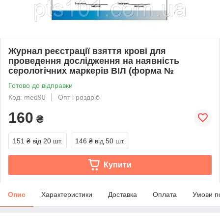
Журнал реєстрації взяття крові для
проведення дослідження на наявність
серологічних маркерів ВІЛ (форма №
Готово до відправки
Код: med98
Опт і роздріб
160
₴
151 ₴
від 20 шт.
146 ₴
від 50 шт.
Купити
Опис
Характеристики
Доставка
Оплата
Умови п