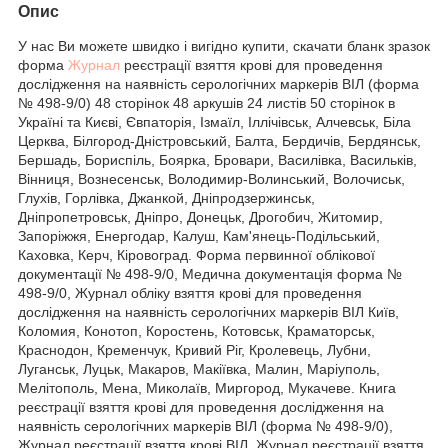
Опис
У нас Ви можете швидко і вигідно купити, скачати бланк зразок
форма
Журнал
реєстрації взяття крові для проведення
дослідження на наявність серологічних маркерів ВІЛ (форма
№ 498-9/0) 48 сторінок 48 аркушів 24 листів 50 сторінок в
Україні та Києві, Євпаторія, Ізмаїл, Іллічівськ, Алчевськ, Біла
Церква, Білгород-Дністровський, Балта, Бердичів, Бердянськ,
Бершадь, Бориспіль, Боярка, Бровари, Василівка, Васильків,
Вінниця, Вознесенськ, Володимир-Волинський, Волочиськ,
Глухів, Горлівка, Джанкой, Дніпродзержинськ,
Дніпропетровськ, Дніпро, Донецьк, Дрогобич, Житомир,
Запоріжжя, Енергодар, Калуш, Кам'янець-Подільський,
Каховка, Керч, Кіровоград. Форма первинної облікової
документації № 498-9/0, Медична документація форма №
498-9/0, Журнал обліку взяття крові для проведення
дослідження на наявність серологічних маркерів ВІЛ Київ,
Коломия, Конотоп, Коростень, Котовськ, Краматорськ,
Краснодон, Кременчук, Кривий Ріг, Кролевець, Лубни,
Луганськ, Луцьк, Макаров, Макіївка, Малин, Маріуполь,
Мелітополь, Мена, Миколаїв, Миргород, Мукачеве. Книга
реєстрації взяття крові для проведення дослідження на
наявність серологічних маркерів ВІЛ (форма № 498-9/0),
Журнал реєстрації взяття крові ВІЛ, Журнал реєстрації взяття