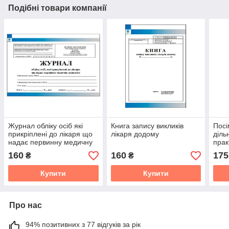
Подібні товари компанії
Журнал обліку осіб які
Книга запису викликів
Посі
прикріплені до лікаря що
лікаря додому
діль
надає первинну медичну
прак
допомогу
160
160
175
₴
₴
Купити
Купити
Про нас
94% позитивних з 77 відгуків за рік