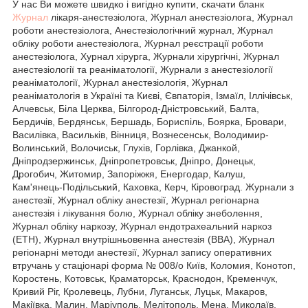
У нас Ви можете швидко і вигідно купити, скачати бланк
Журнал
лікаря-анестезіолога, Журнал анестезіолога, Журнал
роботи анестезіолога, Анестезіологічний журнал, Журнал
обліку роботи анестезіолога, Журнал реєстрації роботи
анестезіолога, Хурнал хірурга, Журнали хірургічні, Журнал
анестезіології та реаніматології, Журнали з анестезіології
реаніматології, Журнал анестезіологія, Журнал
реаніматологія в Україні та Києві, Євпаторія, Ізмаїл, Іллічівськ,
Алчевськ, Біла Церква, Білгород-Дністровський, Балта,
Бердичів, Бердянськ, Бершадь, Бориспіль, Боярка, Бровари,
Василівка, Васильків, Вінниця, Вознесенськ, Володимир-
Волинський, Волочиськ, Глухів, Горлівка, Джанкой,
Дніпродзержинськ, Дніпропетровськ, Дніпро, Донецьк,
Дрогобич, Житомир, Запоріжжя, Енергодар, Калуш,
Кам'янець-Подільський, Каховка, Керч, Кіровоград. Журнали з
анестезії, Журнал обліку анестезії, Журнал регіонарна
анестезія і лікування болю, Журнал обліку знеболення,
Журнал обліку наркозу, Журнал ендотрахеальний наркоз
(ЕТН), Журнал внутрішньовенна анестезія (ВВА), Журнал
регіонарні методи анестезії, Журнал запису оперативних
втручань у стаціонарі форма № 008/о Київ, Коломия, Конотоп,
Коростень, Котовськ, Краматорськ, Краснодон, Кременчук,
Кривий Ріг, Кролевець, Лубни, Луганськ, Луцьк, Макаров,
Макіївка, Малин, Маріуполь, Мелітополь, Мена, Миколаїв,