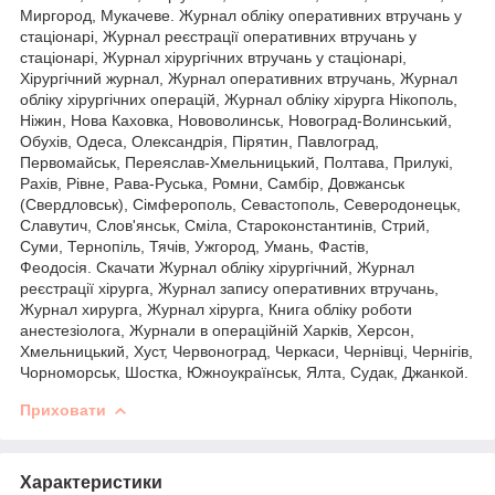
Миргород, Мукачеве. Журнал обліку оперативних втручань у
стаціонарі, Журнал реєстрації оперативних втручань у
стаціонарі, Журнал хірургічних втручань у стаціонарі,
Хірургічний журнал, Журнал оперативних втручань, Журнал
обліку хірургічних операцій, Журнал обліку хірурга Нікополь,
Ніжин, Нова Каховка, Нововолинськ, Новоград-Волинський,
Обухів, Одеса, Олександрія, Пірятин, Павлоград,
Первомайськ, Переяслав-Хмельницький, Полтава, Прилукі,
Рахів, Рівне, Рава-Руська, Ромни, Самбір, Довжанськ
(Свердловськ), Сімферополь, Севастополь, Северодонецьк,
Славутич, Слов'янськ, Сміла, Староконстантинів, Стрий,
Суми, Тернопіль, Тячів, Ужгород, Умань, Фастів,
Феодосія. Скачати Журнал обліку хірургічний, Журнал
реєстрації хірурга, Журнал запису оперативних втручань,
Журнал хирурга, Журнал хірурга, Книга обліку роботи
анестезіолога, Журнали в операційній Харків, Херсон,
Хмельницький, Хуст, Червоноград, Черкаси, Чернівці, Чернігів,
Чорноморськ, Шостка, Южноукраїнськ, Ялта, Судак, Джанкой.
Приховати
Характеристики