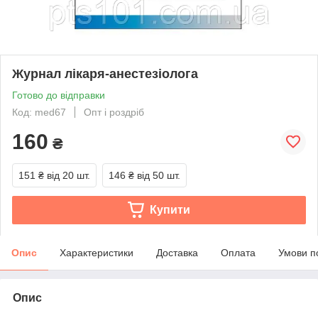
Журнал лікаря-анестезіолога
Готово до відправки
Код: med67
Опт і роздріб
160
₴
151 ₴
від 20 шт.
146 ₴
від 50 шт.
Купити
Опис
Характеристики
Доставка
Оплата
Умови п
Опис