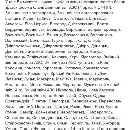
У нас Ви можете швидко і вигідно купити скачати форма бланк
зразок форма бланк Змінний звіт АЗС (Форма N 17-НП),
Змінний звіт автозаправки, Змінний звіт автозаправочної
станції в Україні та Києві, Євпаторія, Ізмаїл, Іллічівськ,
Алчевськ, Біла Церква, Білгород-Дністровський, Балта,
Бердичів, Бердянськ, Бершадь, Бориспіль, Боярка, Бровари,
Василівка, Васильків, Вінниця, Вознесенськ, Володимир-
Волинський, Волочиськ, Глухів, Горлівка, Джанкой,
Дніпродзержинськ, Дніпропетровськ, Дніпро, Донецьк,
Дрогобич, Житомир, Запоріжжя, Енергодар, Калуш,
Кам'янець-Подільський, Каховка, Керч, Кіровоград. Змінний
звіт оператора АЗС, Змінний звіт АЗС купити ціна Київ,
Коломия, Конотоп, Коростень, Котовськ, Краматорськ,
Краснодон, Кременчук, Кривий Ріг, Кролевець, Лубни,
Луганськ, Луцьк, Макаров, Макіївка, Малин, Маріуполь,
Мелітополь, Мена, Миколаїв, Миргород, Мукачеве. Змінний
звіт 14 гс, Змінні звіти АЗС Нікополь, Ніжин, Нова Каховка,
Нововолинськ, Новоград-Волинський, Обухів, Одеса,
Олександрія, Пірятин, Павлоград, Первомайськ, Переяслав-
Хмельницький, Полтава, Прилукі, Рахів, Рівне, Рава-Руська,
Ромни, Самбір, Довжанськ (Свердловськ), Сімферополь,
Севастополь, Северодонецьк, Славутич, Слов'янськ, Сміла,
Староконстантинів, Стрий, Суми, Тернопіль, Тячів, Ужгород,
Умань, Фастів, Феодосія. Додаток 14 до Інструкції про порядок