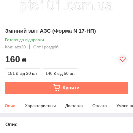
Змінний звіт АЗС (Форма N 17-НП)
Готово до відправки
Код: azs20
Опт і роздріб
160
₴
151 ₴
від 20 шт.
146 ₴
від 50 шт.
Купити
Опис
Характеристики
Доставка
Оплата
Умови п
Опис