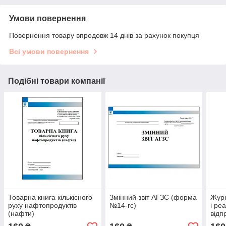
Умови повернення
Повернення товару впродовж 14 днів за рахунок покупця
Всі умови повернення
Подібні товари компанії
Товарна книга кількісного
Змінний звіт АГЗС (форма
Журн
руху нафтопродуктів
№14-гс)
і реа
(нафти)
відп
нафт