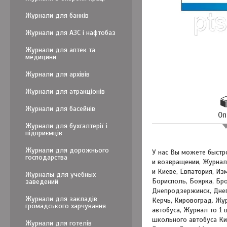
Журнали для банків
Журнали для АЗС і нафтобаз
Журнали для аптек та
медицини
Журнали для архівів
Журнали для атракціонів
Журнали для басейнів
Оп
Журнали для бухгалтерії і
підприємців
Журнали для дорожнього
У нас Вы можете быстр
господарства
и возвращении, Журнал 
и Киеве, Евпатория, Из
Журналы для учебных
Борисполь, Боярка, Бр
заведений
Днепродзержинск, Днеп
Журнали для закладів
Керчь, Кировоград. Жу
громадського харчування
автобуса, Журнал то 1
школьного автобуса Кие
Журнали для готелів