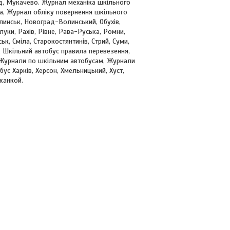
д, Мукачево. Журнал механіка шкільного
са, Журнал обліку повернення шкільного
линськ, Новоград-Волинський, Обухів,
уки, Рахів, Рівне, Рава-Руська, Ромни,
к, Сміла, Старокостянтинів, Стрий, Суми,
, Шкільний автобус правила перевезення,
 Журнали по шкільним автобусам, Журнали
ус Харків, Херсон, Хмельницький, Хуст,
жанкой.