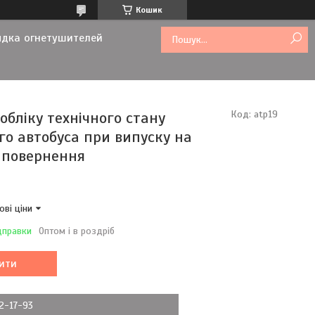
Кошик
ядка огнетушителей
обліку технічного стану
Код:
atp19
го автобуса при випуску на
а повернення
ові ціни
дправки
Оптом і в роздріб
ити
72-17-93