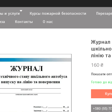
ы и услуги
Курсы пожарной безопасности
Перезар
иза
Контакты
О нас
Журнал 
шкільно
лінію т
160 ₴
Показати опт
Готово до ві
Куп
+380 (93) 7