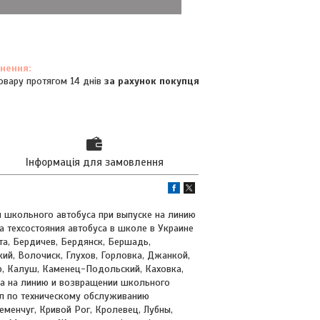
овару протягом 14 днів
за рахунок покупця
Інформація для замовлення
я школьного автобуса при выпуске на линию
а техсостояния автобуса в школе в Украине
та, Бердичев, Бердянск, Бершадь,
ий, Волочиск, Глухов, Горловка, Джанкой,
р, Калуш, Каменец-Подольский, Каховка,
ка на линию и возвращении школьного
ал по техническому обслуживанию
еменчуг, Кривой Рог, Кролевец, Лубны,