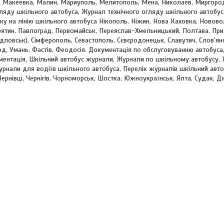
в, Макеевка, Малин, Мариуполь, Мелитополь, Мена, Николаев, Миргоро
ляду шкільного автобуса, Журнал технічного огляду шкільного автобу
ку на лінію шкільного автобуса Нікополь, Ніжин, Нова Каховка, Новово
рятин, Павлоград, Первомайськ, Переяслав-Хмельницький, Полтава, Прил
ловськ), Сімферополь, Севастополь, Сєвєродонецьк, Славутич, Слов'янсь
род, Умань, Фастів, Феодосія. Документація по обслуговуванню автобуса
ментація, Шкільний автобус журнали, Журнали по шкільному автобусу,
урнали для водіїв шкільного автобуса, Перелік журналів шкільний автоб
Чернівці, Чернігів, Чорноморськ, Шостка, Южноукраїнськ, Ялта, Судак, Д