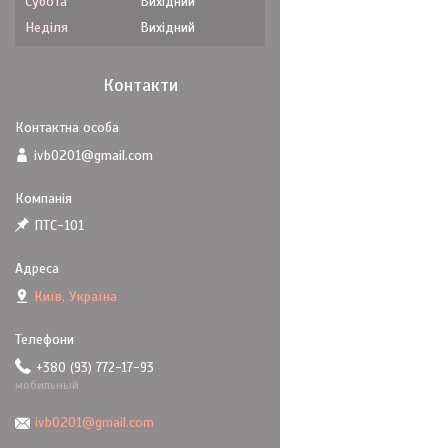
Субота
Вихідний
Неділя
Вихідний
Контакти
ivb0201@gmail.com
ПТС-101
Київ, Україна
+380 (93) 772-17-93
мобильный
ivb0201@gmail.com