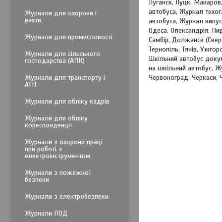
Луганск, Луцк, Макаро
автобуса, Журнал техог
Журнали для охорони і
вахти
автобуса, Журнал випус
Одеса, Олександрія, Пи
Журнали для промисловості
Самбір, Должанск (Сверд
Тернопіль, Тячів, Ужго
Журнали для сільського
Шкільний автобус доку
господарства (АПК)
на шкільний автобус, Ж
Журнали для транспорту і
Червоноград, Черкаси, 
АТП
Журнали для обліку кадрів
Журнали для обліку
кореспонденції
Журнали з охорони праці
при роботі з
електроінструментом
Журнали з пожежної
безпеки
Журнали з електробезпеки
Журнали ПОД