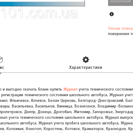
мобильный
повернення т
ис
Характеристики
о и выгодно скачать бланк купить
Журнал
учета технического состояни
регистрации технического состояния школьного автобуса, Журнал учет
маил, Ильичевск, Алчевск, Белая Церковь, Белгород-Днестровский, Бал
овары, Васильевка, Васильков, Винница, Вознесенск, Владимир-Волынск
ропетровск, Днепр, Донецк, Дрогобыч, Житомир, Запорожье, Энергода
рнал учета технического состояния школьного автобуса, Журнал выпус
 школьного автобуса, Журнал учета пробега школьного автобуса, Журн
в, Коломыя, Конотоп, Коростень, Котовск, Краматорск, Краснодон, Кр