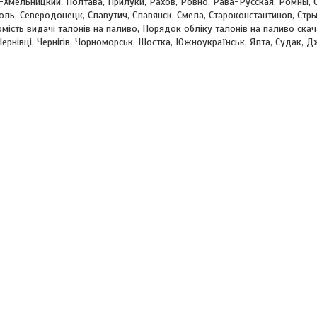
-Хмельницкий, Полтава, Прилуки, Рахов, Ровно, Рава-Русская, Ромны, 
ль, Северодонецк, Славутич, Славянск, Смела, Староконстантинов, Стры
мість видачі талонів на паливо, Порядок обліку талонів на паливо скача
Чернівці, Чернігів, Чорноморськ, Шостка, Южноукраїнськ, Ялта, Судак, Д