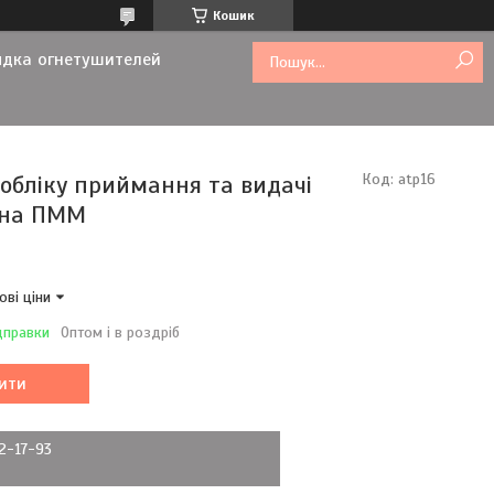
Кошик
ядка огнетушителей
обліку приймання та видачі
Код:
atp16
 на ПММ
ові ціни
дправки
Оптом і в роздріб
ити
72-17-93