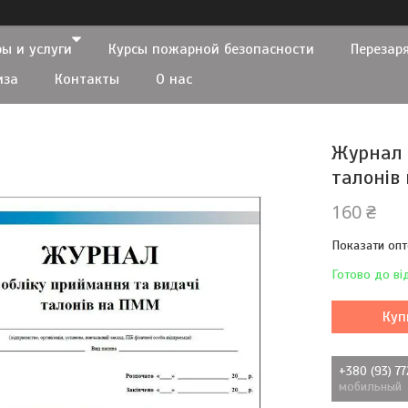
ы и услуги
Курсы пожарной безопасности
Перезар
иза
Контакты
О нас
Журнал 
талонів
160 ₴
Показати опт
Готово до ві
Куп
+380 (93) 7
мобильный