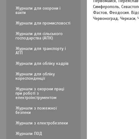
Первомайск, Переяслав
Симферополь, Севастопо
Журнали для охорони і
вахти
Фастов, Феодосия. Відо
Червоноград, Черкаси, 
Журнали для промисловості
Журнали для сільського
господарства (АПК)
Журнали для транспорту і
АТП
Журнали для обліку кадрів
Журнали для обліку
кореспонденції
Журнали з охорони праці
при роботі з
електроінструментом
Журнали з пожежної
безпеки
Журнали з електробезпеки
Журнали ПОД