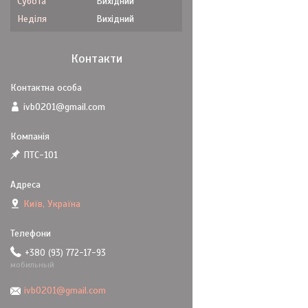
Субота
Вихідний
Неділя
Вихідний
Контакти
ivb0201@gmail.com
ПТС-101
Київ, Україна
+380 (93) 772-17-93
мобильный
ivb0201@gmail.com