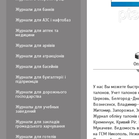
Журнали для банків
Журнали для АЗС і нафтобаз
Журнали для аптек та
медицини
Журнали для архівів
Журнали для атракціонів
Оп
Журнали для басейнів
Журнали для бухгалтерії і
підприємців
У нас Вы можете быстр
Журнали для дорожнього
талонов, Учет талонов 
господарства
Церковь, Белгород-Днес
Вознесенск, Владимир-
Журналы для учебных
Житомир, Запорожье, Эн
заведений
Журнал обліку талонів 
Журнали для закладів
Кременчук, Кривий Ріг,
громадського харчування
Мукачеве. Ведомость в
на ГСМ Никополь, Нежи
Журнали для готелів