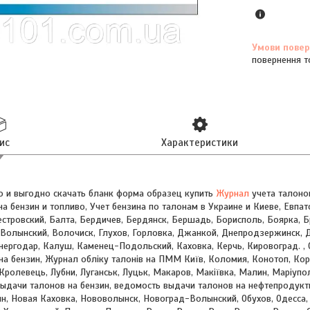
повернення т
ис
Характеристики
о и выгодно скачать бланк форма образец купить
Журнал
учета талоно
на бензин и топливо, Учет бензина по талонам в Украине и Киеве, Евпат
тровский, Балта, Бердичев, Бердянск, Бершадь, Борисполь, Боярка, Б
Волынский, Волочиск, Глухов, Горловка, Джанкой, Днепродзержинск, Д
ергодар, Калуш, Каменец-Подольский, Каховка, Керчь, Кировоград. , 
на бензин, Журнал обліку талонів на ПММ Київ, Коломия, Конотоп, Кор
 Кролевець, Лубни, Луганськ, Луцьк, Макаров, Макіївка, Малин, Маріуп
ыдачи талонов на бензин, ведомость выдачи талонов на нефтепродукт
н, Новая Каховка, Нововолынск, Новоград-Волынский, Обухов, Одесса, 