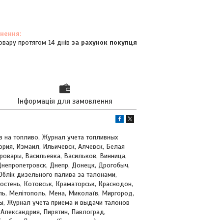
овару протягом 14 днів
за рахунок покупця
Інформація для замовлення
в на топливо, Журнал учета топливных
ория, Измаил, Ильичевск, Алчевск, Белая
ровары, Васильевка, Васильков, Винница,
непропетровск, Днепр, Донецк, Дрогобыч,
Облік дизельного палива за талонами,
остень, Котовськ, Краматорськ, Краснодон,
оль, Мелітополь, Мена, Миколаїв, Миргород,
ы, Журнал учета приема и выдачи талонов
Александрия, Пирятин, Павлоград,