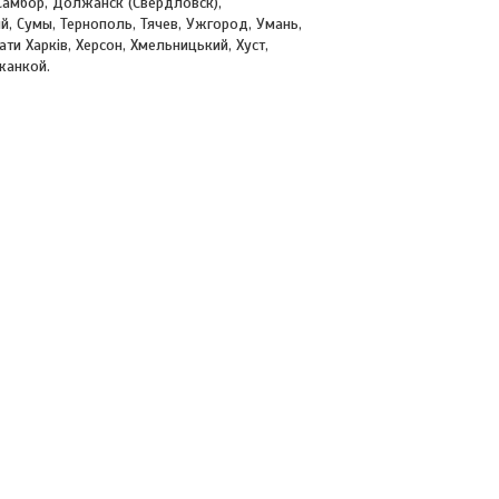
Самбор, Должанск (Свердловск),
й, Сумы, Тернополь, Тячев, Ужгород, Умань,
ти Харків, Херсон, Хмельницький, Хуст,
жанкой.