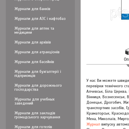
Журнали для банків
Журнали для АЗС і нафтобаз
Журнали для аптек та
медицини
Журнали для архівів
Журнали для атракціонів
Оп
Журнали для басейнів
Журнали для бухгалтерії і
підприємців
У нас Ви можете швидко 
Журнали для дорожнього
перевірки технічного ста
господарства
Алчевськ, Біла Церква,
Вінниця, Вознесенськ, 
Журналы для учебных
Донецьк, Дрогобич, Жит
заведений
транспортних засобів, Г
Журнали для закладів
Краматорськ, Краснодон
громадського харчування
Мена, Миколаїв, Миргор
Журнал
випуску автомоб
Журнали для готелів