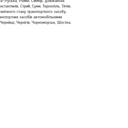
ва-Руська, Ромні, Самбір, Довжанськ
тантинів, Стрий, Суми, Тернопіль, Тячів,
ехнічного стану транспортного засобу,
анспортних засобів автомобільними
Чернівці, Чернігів, Чорноморськ, Шостка,