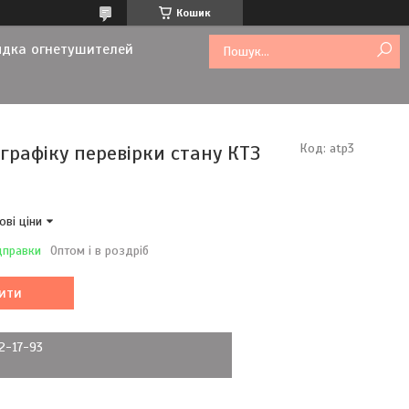
Кошик
ядка огнетушителей
графіку перевірки стану КТЗ
Код:
atp3
ові ціни
дправки
Оптом і в роздріб
ити
72-17-93