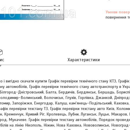
повернення т
ис
Характеристики
і вигідно скачати купити Графік перевірки технічного стану КТЗ, Графік 
ну автомобілів, Графік перевірки технічного стану автотранспорту в Україн
 Білгород-Дністровський, Балта, Бердичів, Бердянськ, Бершадь, Бориспіл
Володимир-Волинський, Волочиськ, Глухів, Горлівка, Джанкой, Дніпродз
омир, Запоріжжя, Енергодар, Калуш, кам'янець-Подільський, Каховка, К
рафік перевірки техстану ТЗ, Графік перевірки техстану авто Київ, Колом
, Кременчук, Кривий Ріг, Кролевець, Лубни, Луганськ, Луцьк, Макаров,
од, Мукачеве. Графік перевірки техстану автомобілів, Порядок проведе
ілів на лінію Нікополь, Ніжин, Нова Каховка, Нововолинськ, Новоград-