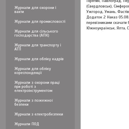
Пірятин, Павлоград, Пе
(Свердловськ), Сімфероп
Журнали для охорони і
вахти
Ужгород, Умань, Фастів,
Додаток 2 Наказ 05.08.
Журнали для промисловості
перевізниками скачати б
Южноукраїнськ, Ялта, 
Журнали для сільського
господарства (АПК)
Журнали для транспорту і
АТП
Журнали для обліку кадрів
Журнали для обліку
кореспонденції
Журнали з охорони праці
при роботі з
електроінструментом
Журнали з пожежної
безпеки
Журнали з електробезпеки
Журнали ПОД