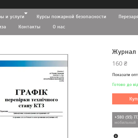
ы и услуги
Курсы пожарной безопасности
Перезар
иза
Контакты
О нас
Журнал 
160 ₴
Показати опт
Готово до ві
Куп
+380 (93) 7
мобильный