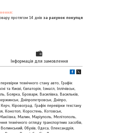
овару протягом 14 днів
за рахунок покупця
Інформація для замовлення
перевірки технічного стану авто, Графік
і та Києві, Євпаторія, Ізмаїл, Іллічівськ,
ь, Боярка, Бровари, Василівка, Васильків,
ержинськ, Дніпропетровськ, Дніпро,
ерч, Кіровоград. Графік перевірки техстану
ия, Конотоп, Коростень, Котовськ,
 Макіївка, Малин, Маріуполь, Мелітополь,
ння технічного огляду транспортних засобів,
Волинський, Обухів, Одеса, Олександрія,