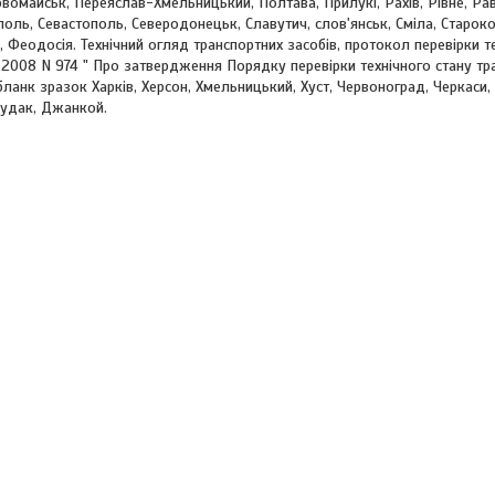
рвомайськ, Переяслав-Хмельницький, Полтава, Прилукі, Рахів, Рівне, Ра
оль, Севастополь, Северодонецьк, Славутич, слов'янськ, Сміла, Староконс
 Феодосія. Технічний огляд транспортних засобів, протокол перевірки т
2008 N 974 " Про затвердження Порядку перевірки технічного стану тр
ланк зразок Харків, Херсон, Хмельницький, Хуст, Червоноград, Черкаси, 
Судак, Джанкой.