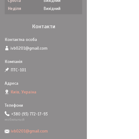
Субота
Вихідний
Неділя
Вихідний
Контакти
ivb0201@gmail.com
ПТС-101
Київ, Україна
+380 (93) 772-17-93
мобильный
ivb0201@gmail.com