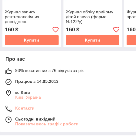
Журнал запису
Журнал обліку прийому
Журн
рентгенологічних
дітей в ясла (форма
прот
досліджень
№122/у)
160
160
160
₴
₴
Купити
Купити
Про нас
93% позитивних з 76 відгуків за рік
Працює з 14.05.2013
м. Київ
Київ, Україна
Контакти
Сьогодні вихідний
Показати весь графік роботи