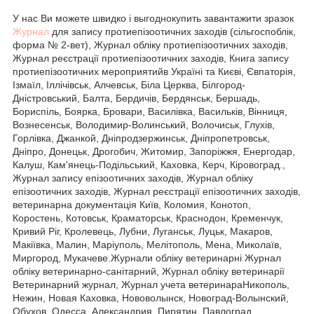
У нас Ви можете швидко і выгоднокупить завантажити зразок
Журнал
для запису протиепізоотичних заходів (сільгоспоблік,
форма № 2-вет), Журнал обліку протиепізоотичних заходів,
Журнал реєстрації протиепізоотичних заходів, Книга запису
протиепізоотичних мероприятийв Україні та Києві, Євпаторія,
Ізмаїл, Іллічівськ, Алчевськ, Біла Церква, Білгород-
Дністровський, Балта, Бердичів, Бердянськ, Бершадь,
Бориспіль, Боярка, Бровари, Василівка, Васильків, Вінниця,
Вознесенськ, Володимир-Волинський, Волочиськ, Глухів,
Горлівка, Джанкой, Дніпродзержинськ, Дніпропетровськ,
Дніпро, Донецьк, Дрогобич, Житомир, Запоріжжя, Енергодар,
Калуш, Кам'янець-Подільський, Каховка, Керч, Кіровоград.,
Журнал запису епізоотичних заходів, Журнал обліку
епізоотичних заходів, Журнал реєстрації епізоотичних заходів,
ветеринарна документація Київ, Коломия, Конотоп,
Коростень, Котовськ, Краматорськ, Краснодон, Кременчук,
Кривий Ріг, Кролевець, Лубни, Луганськ, Луцьк, Макаров,
Макіївка, Малин, Маріуполь, Мелітополь, Мена, Миколаїв,
Миргород, Мукачеве.Журнали обліку ветеринарні Журнал
обліку ветеринарно-санітарний, Журнал обліку ветеринарії
Ветеринарний журнал, Журнал учета ветеринараНикополь,
Нежин, Новая Каховка, Нововолынск, Новоград-Волынский,
Обухов, Одесса, Александрия, Пирятин, Павлоград,