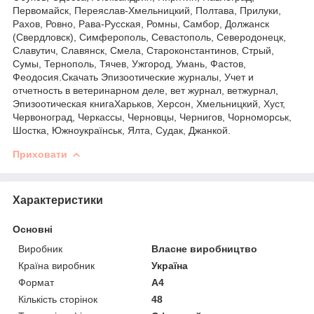
Первомайск, Переяслав-Хмельницкий, Полтава, Прилуки,
Рахов, Ровно, Рава-Русская, Ромны, Самбор, Должанск
(Свердловск), Симферополь, Севастополь, Северодонецк,
Славутич, Славянск, Смела, Староконстантинов, Стрый,
Сумы, Тернополь, Тячев, Ужгород, Умань, Фастов,
Феодосия.Скачать Эпизоотические журналы, Учет и
отчетность в ветеринарном деле, вет журнал, ветжурнал,
Эпизоотическая книгаХарьков, Херсон, Хмельницкий, Хуст,
Червоноград, Черкассы, Черновцы, Чернигов, Чорноморськ,
Шостка, Южноукраїнськ, Ялта, Судак, Джанкой.
Приховати
Характеристики
Основні
Виробник
Власне виробництво
Країна виробник
Україна
Формат
A4
Кількість сторінок
48