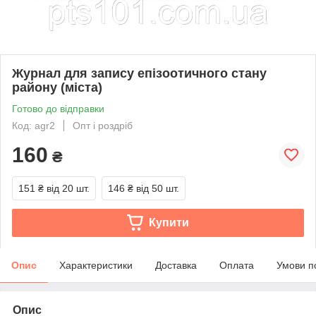
Журнал для запису епізоотичного стану
району (міста)
Готово до відправки
Код: agr2
Опт і роздріб
160
₴
151 ₴
від 20 шт.
146 ₴
від 50 шт.
Купити
Опис
Характеристики
Доставка
Оплата
Умови п
Опис