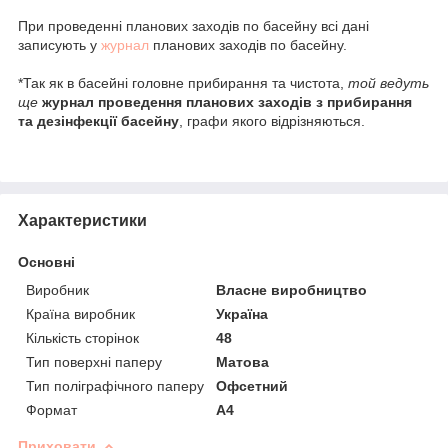
При проведенні планових заходів по басейну всі дані
записують у
журнал
планових заходів по басейну.
*Так як в басейні головне прибирання та чистота,
той ведуть
ще
журнал проведення планових заходів з прибирання
та дезінфекції басейну
, графи якого відрізняються.
Характеристики
Основні
Виробник
Власне виробництво
Країна виробник
Україна
Кількість сторінок
48
Тип поверхні паперу
Матова
Тип поліграфічного паперу
Офсетний
Формат
A4
Приховати